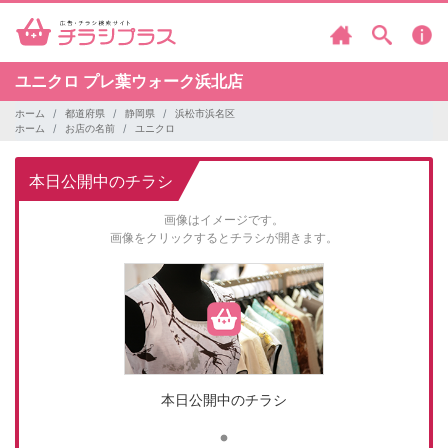
ユニクロ
プレ葉ウォーク浜北店
ホーム
都道府県
静岡県
浜松市浜名区
ホーム
お店の名前
ユニクロ
本日公開中のチラシ
画像はイメージです。
画像をクリックするとチラシが開きます。
本日公開中のチラシ