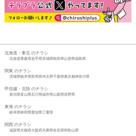
北海道・東北 のチラシ
北海道
青森県
岩手県
宮城県
秋田県
山形県
福島県
関東 のチラシ
茨城県
栃木県
群馬県
埼玉県
千葉県
東京都
神奈川県
甲信越・北陸 のチラシ
新潟県
富山県
石川県
福井県
山梨県
長野県
東海 のチラシ
岐阜県
静岡県
愛知県
三重県
関西 のチラシ
滋賀県
京都府
大阪府
兵庫県
奈良県
和歌山県