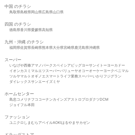
中国 のチラシ
鳥取県
島根県
岡山県
広島県
山口県
四国 のチラシ
徳島県
香川県
愛媛県
高知県
九州・沖縄 のチラシ
福岡県
佐賀県
長崎県
熊本県
大分県
宮崎県
鹿児島県
沖縄県
スーパー
いなげや
西條
アマノパークス
ベイシア
ビッグヨーサン
イトーヨーカドー
イオン
カスミ
マルエツ
スーパーバリュー
ヤオコー
オーケー
ヨークベニマル
ツルヤ
マルト
オギノ
エスマート
ライフ
業務スーパー
いかり
フジグラン
ダイレックス
サンエー
イズミヤ
ホームセンター
島忠
コメリ
ナフコ
コーナン
カインズ
アストロプロダクツ
DCM
ジョイフル本田
ファッション
ユニクロ
しまむら
アベイル
AOKI
はるやま
サカゼン
ドラッグストア