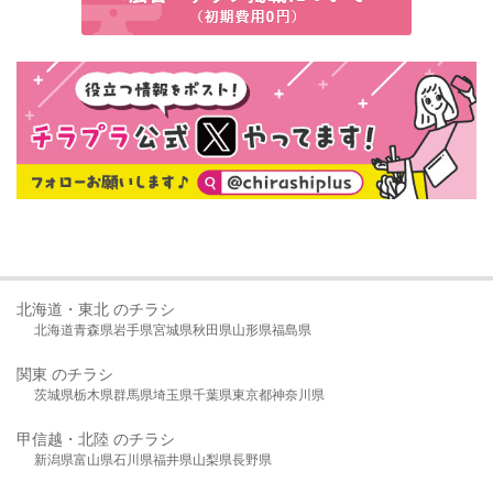
北海道・東北 のチラシ
北海道
青森県
岩手県
宮城県
秋田県
山形県
福島県
関東 のチラシ
茨城県
栃木県
群馬県
埼玉県
千葉県
東京都
神奈川県
甲信越・北陸 のチラシ
新潟県
富山県
石川県
福井県
山梨県
長野県