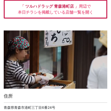
「
ツルハドラッグ
青森港町店
」周辺で
本日チラシを掲載している店舗一覧を開く
住所
青森県青森市港町三丁目6番24号