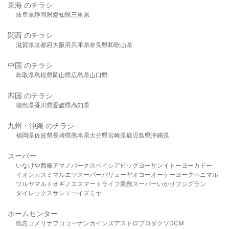
東海 のチラシ
岐阜県
静岡県
愛知県
三重県
関西 のチラシ
滋賀県
京都府
大阪府
兵庫県
奈良県
和歌山県
中国 のチラシ
鳥取県
島根県
岡山県
広島県
山口県
四国 のチラシ
徳島県
香川県
愛媛県
高知県
九州・沖縄 のチラシ
福岡県
佐賀県
長崎県
熊本県
大分県
宮崎県
鹿児島県
沖縄県
スーパー
いなげや
西條
アマノパークス
ベイシア
ビッグヨーサン
イトーヨーカドー
イオン
カスミ
マルエツ
スーパーバリュー
ヤオコー
オーケー
ヨークベニマル
ツルヤ
マルト
オギノ
エスマート
ライフ
業務スーパー
いかり
フジグラン
ダイレックス
サンエー
イズミヤ
ホームセンター
島忠
コメリ
ナフコ
コーナン
カインズ
アストロプロダクツ
DCM