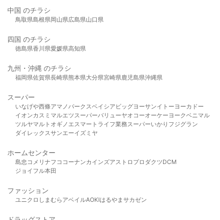
中国 のチラシ
鳥取県
島根県
岡山県
広島県
山口県
四国 のチラシ
徳島県
香川県
愛媛県
高知県
九州・沖縄 のチラシ
福岡県
佐賀県
長崎県
熊本県
大分県
宮崎県
鹿児島県
沖縄県
スーパー
いなげや
西條
アマノパークス
ベイシア
ビッグヨーサン
イトーヨーカドー
イオン
カスミ
マルエツ
スーパーバリュー
ヤオコー
オーケー
ヨークベニマル
ツルヤ
マルト
オギノ
エスマート
ライフ
業務スーパー
いかり
フジグラン
ダイレックス
サンエー
イズミヤ
ホームセンター
島忠
コメリ
ナフコ
コーナン
カインズ
アストロプロダクツ
DCM
ジョイフル本田
ファッション
ユニクロ
しまむら
アベイル
AOKI
はるやま
サカゼン
ドラッグストア