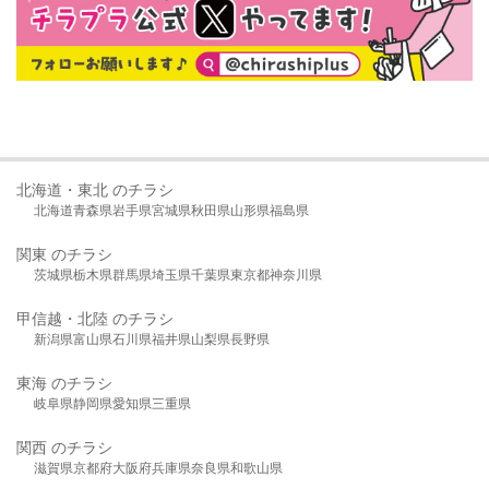
北海道・東北 のチラシ
北海道
青森県
岩手県
宮城県
秋田県
山形県
福島県
関東 のチラシ
茨城県
栃木県
群馬県
埼玉県
千葉県
東京都
神奈川県
甲信越・北陸 のチラシ
新潟県
富山県
石川県
福井県
山梨県
長野県
東海 のチラシ
岐阜県
静岡県
愛知県
三重県
関西 のチラシ
滋賀県
京都府
大阪府
兵庫県
奈良県
和歌山県