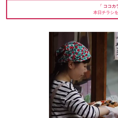
「
ココカ
本日チラシ