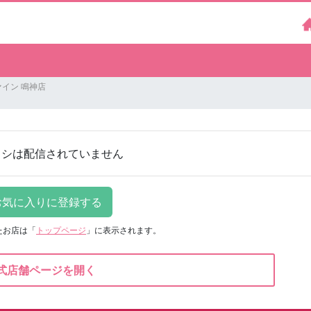
イン 鳴神店
ラシは配信されていません
たお店は
「
トップページ
」に表示されます。
式店舗ページを開く