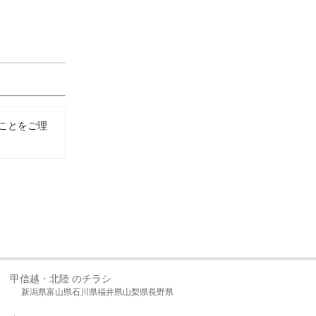
ことをご理
甲信越・北陸 のチラシ
新潟県
富山県
石川県
福井県
山梨県
長野県