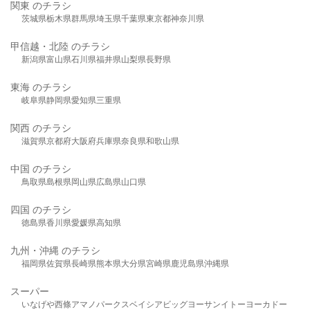
関東 のチラシ
茨城県
栃木県
群馬県
埼玉県
千葉県
東京都
神奈川県
甲信越・北陸 のチラシ
新潟県
富山県
石川県
福井県
山梨県
長野県
東海 のチラシ
岐阜県
静岡県
愛知県
三重県
関西 のチラシ
滋賀県
京都府
大阪府
兵庫県
奈良県
和歌山県
中国 のチラシ
鳥取県
島根県
岡山県
広島県
山口県
四国 のチラシ
徳島県
香川県
愛媛県
高知県
九州・沖縄 のチラシ
福岡県
佐賀県
長崎県
熊本県
大分県
宮崎県
鹿児島県
沖縄県
スーパー
いなげや
西條
アマノパークス
ベイシア
ビッグヨーサン
イトーヨーカドー