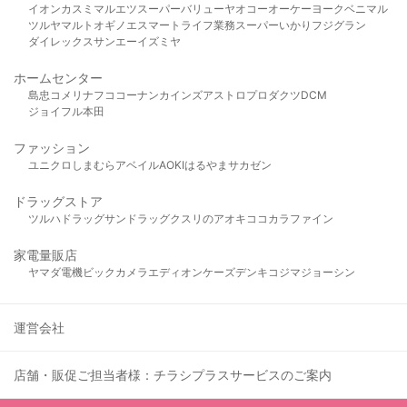
イオン
カスミ
マルエツ
スーパーバリュー
ヤオコー
オーケー
ヨークベニマル
ツルヤ
マルト
オギノ
エスマート
ライフ
業務スーパー
いかり
フジグラン
ダイレックス
サンエー
イズミヤ
ホームセンター
島忠
コメリ
ナフコ
コーナン
カインズ
アストロプロダクツ
DCM
ジョイフル本田
ファッション
ユニクロ
しまむら
アベイル
AOKI
はるやま
サカゼン
ドラッグストア
ツルハドラッグ
サンドラッグ
クスリのアオキ
ココカラファイン
家電量販店
ヤマダ電機
ビックカメラ
エディオン
ケーズデンキ
コジマ
ジョーシン
運営会社
店舗・販促ご担当者様：チラシプラスサービスのご案内