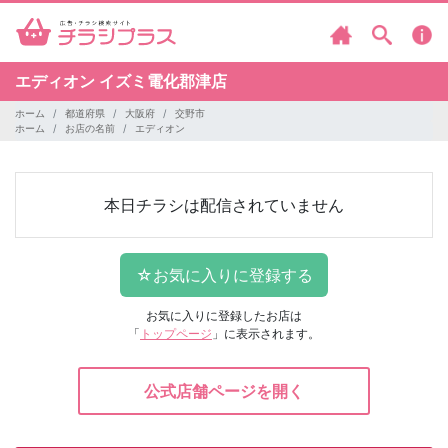
エディオン
イズミ電化郡津店
ホーム
都道府県
大阪府
交野市
ホーム
お店の名前
エディオン
本日チラシは配信されていません
お気に入りに登録したお店は
「
トップページ
」に表示されます。
公式店舗ページを開く