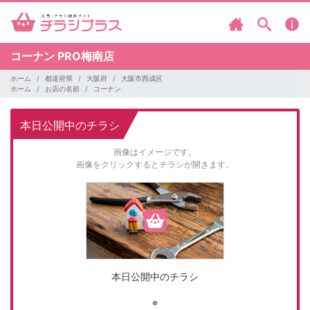
コーナン
PRO梅南店
ホーム
都道府県
大阪府
大阪市西成区
ホーム
お店の名前
コーナン
本日公開中のチラシ
画像はイメージです。
画像をクリックするとチラシが開きます。
本日公開中のチラシ