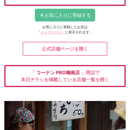
お気に入りに登録したお店は
「
トップページ
」に表示されます。
公式店舗ページを開く
「
コーナン
PRO梅南店
」周辺で
本日チラシを掲載している店舗一覧を開く