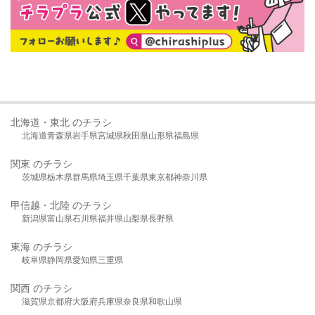
北海道・東北 のチラシ
北海道
青森県
岩手県
宮城県
秋田県
山形県
福島県
関東 のチラシ
茨城県
栃木県
群馬県
埼玉県
千葉県
東京都
神奈川県
甲信越・北陸 のチラシ
新潟県
富山県
石川県
福井県
山梨県
長野県
東海 のチラシ
岐阜県
静岡県
愛知県
三重県
関西 のチラシ
滋賀県
京都府
大阪府
兵庫県
奈良県
和歌山県