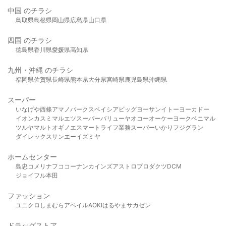
中国 のチラシ
鳥取県
島根県
岡山県
広島県
山口県
四国 のチラシ
徳島県
香川県
愛媛県
高知県
九州・沖縄 のチラシ
福岡県
佐賀県
長崎県
熊本県
大分県
宮崎県
鹿児島県
沖縄県
スーパー
いなげや
西條
アマノパークス
ベイシア
ビッグヨーサン
イトーヨーカドー
イオン
カスミ
マルエツ
スーパーバリュー
ヤオコー
オーケー
ヨークベニマル
ツルヤ
マルト
オギノ
エスマート
ライフ
業務スーパー
いかり
フジグラン
ダイレックス
サンエー
イズミヤ
ホームセンター
島忠
コメリ
ナフコ
コーナン
カインズ
アストロプロダクツ
DCM
ジョイフル本田
ファッション
ユニクロ
しまむら
アベイル
AOKI
はるやま
サカゼン
ドラッグストア