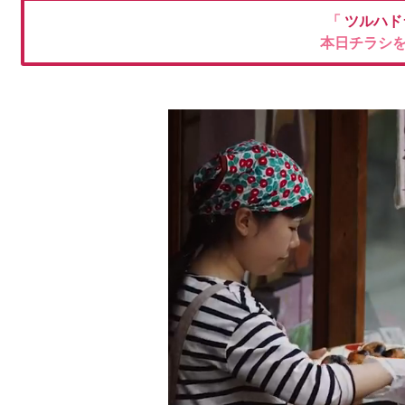
「
ツルハド
本日チラシ