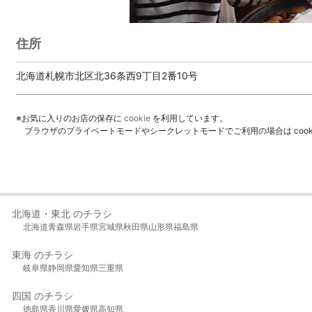
住所
北海道札幌市北区北36条西9丁目2番10号
※お気に入りのお店の保存に
cookie
を利用しています。
ブラウザのプライベートモードやシークレットモードでご利用の場合は coo
北海道・東北 のチラシ
北海道
青森県
岩手県
宮城県
秋田県
山形県
福島県
東海 のチラシ
岐阜県
静岡県
愛知県
三重県
四国 のチラシ
徳島県
香川県
愛媛県
高知県