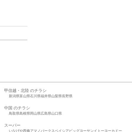
甲信越・北陸 のチラシ
新潟県
富山県
石川県
福井県
山梨県
長野県
中国 のチラシ
鳥取県
島根県
岡山県
広島県
山口県
スーパー
いなげや
西條
アマノパークス
ベイシア
ビッグヨーサン
イトーヨーカドー