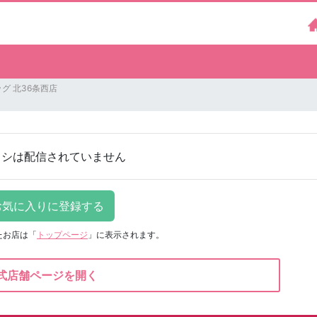
グ 北36条西店
ラシは配信されていません
たお店は
「
トップページ
」に表示されます。
式店舗ページを開く