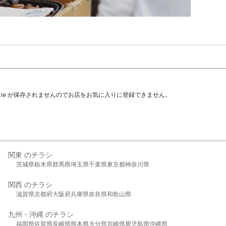
kie が保存されませんのでお店をお気に入りに登録できません。
関東 のチラシ
茨城県
栃木県
群馬県
埼玉県
千葉県
東京都
神奈川県
関西 のチラシ
滋賀県
京都府
大阪府
兵庫県
奈良県
和歌山県
九州・沖縄 のチラシ
福岡県
佐賀県
長崎県
熊本県
大分県
宮崎県
鹿児島県
沖縄県