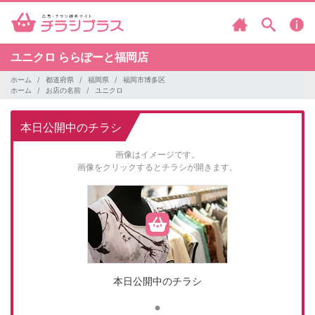
ユニクロ
ららぽーと福岡店
ホーム
都道府県
福岡県
福岡市博多区
ホーム
お店の名前
ユニクロ
本日公開中のチラシ
画像はイメージです。
画像をクリックするとチラシが開きます。
本日公開中のチラシ