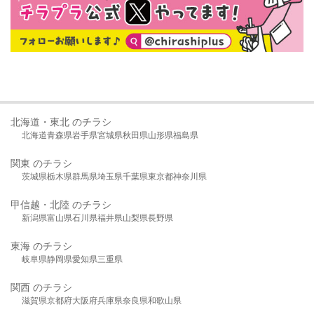
北海道・東北 のチラシ
北海道
青森県
岩手県
宮城県
秋田県
山形県
福島県
関東 のチラシ
茨城県
栃木県
群馬県
埼玉県
千葉県
東京都
神奈川県
甲信越・北陸 のチラシ
新潟県
富山県
石川県
福井県
山梨県
長野県
東海 のチラシ
岐阜県
静岡県
愛知県
三重県
関西 のチラシ
滋賀県
京都府
大阪府
兵庫県
奈良県
和歌山県