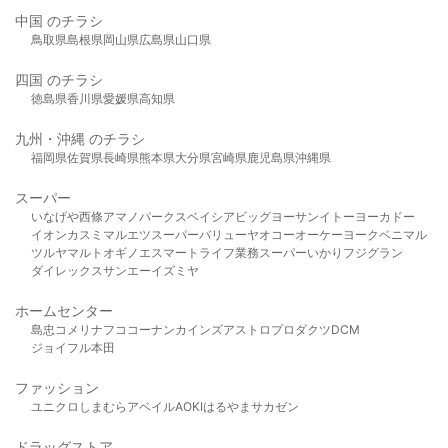
中国 のチラシ
鳥取県
島根県
岡山県
広島県
山口県
四国 のチラシ
徳島県
香川県
愛媛県
高知県
九州・沖縄 のチラシ
福岡県
佐賀県
長崎県
熊本県
大分県
宮崎県
鹿児島県
沖縄県
スーパー
いなげや
西條
アマノパークス
ベイシア
ビッグヨーサン
イトーヨーカドー
イオン
カスミ
マルエツ
スーパーバリュー
ヤオコー
オーケー
ヨークベニマル
ツルヤ
マルト
オギノ
エスマート
ライフ
業務スーパー
いかり
フジグラン
ダイレックス
サンエー
イズミヤ
ホームセンター
島忠
コメリ
ナフコ
コーナン
カインズ
アストロプロダクツ
DCM
ジョイフル本田
ファッション
ユニクロ
しまむら
アベイル
AOKI
はるやま
サカゼン
ドラッグストア