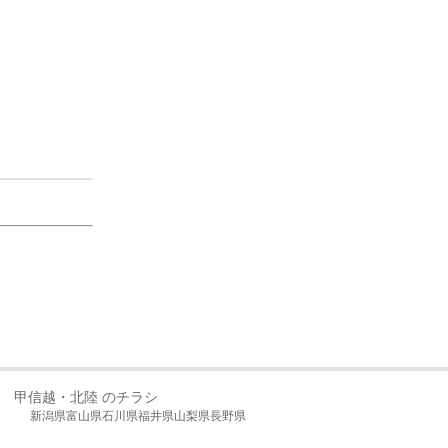
甲信越・北陸 のチラシ
新潟県
富山県
石川県
福井県
山梨県
長野県