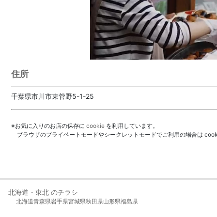
住所
千葉県市川市東菅野5-1-25
※お気に入りのお店の保存に
cookie
を利用しています。
ブラウザのプライベートモードやシークレットモードでご利用の場合は coo
北海道・東北 のチラシ
北海道
青森県
岩手県
宮城県
秋田県
山形県
福島県