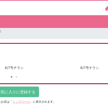
店
8/7号チラシ
8/7号チラシ
たお店は
「
トップページ
」に表示されます。