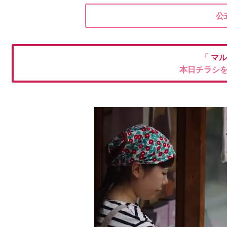
公
「
マル
本日チラシ