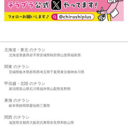
北海道・東北 のチラシ
北海道
青森県
岩手県
宮城県
秋田県
山形県
福島県
関東 のチラシ
茨城県
栃木県
群馬県
埼玉県
千葉県
東京都
神奈川県
甲信越・北陸 のチラシ
新潟県
富山県
石川県
福井県
山梨県
長野県
東海 のチラシ
岐阜県
静岡県
愛知県
三重県
関西 のチラシ
滋賀県
京都府
大阪府
兵庫県
奈良県
和歌山県