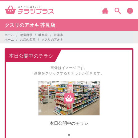
クスリのアオキ
芥見店
ホーム
都道府県
岐阜県
岐阜市
ホーム
お店の名前
クスリのアオキ
本日公開中のチラシ
画像はイメージです。
画像をクリックするとチラシが開きます。
本日公開中のチラシ