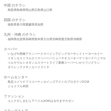
中国 のチラシ
鳥取県
島根県
岡山県
広島県
山口県
四国 のチラシ
徳島県
香川県
愛媛県
高知県
九州・沖縄 のチラシ
福岡県
佐賀県
長崎県
熊本県
大分県
宮崎県
鹿児島県
沖縄県
スーパー
いなげや
西條
アマノパークス
ベイシア
ビッグヨーサン
イトーヨーカドー
イオン
カスミ
マルエツ
スーパーバリュー
ヤオコー
オーケー
ヨークベニマル
ツルヤ
マルト
オギノ
エスマート
ライフ
業務スーパー
いかり
フジグラン
ダイレックス
サンエー
イズミヤ
ホームセンター
島忠
コメリ
ナフコ
コーナン
カインズ
アストロプロダクツ
DCM
ジョイフル本田
ファッション
ユニクロ
しまむら
アベイル
AOKI
はるやま
サカゼン
ドラッグストア