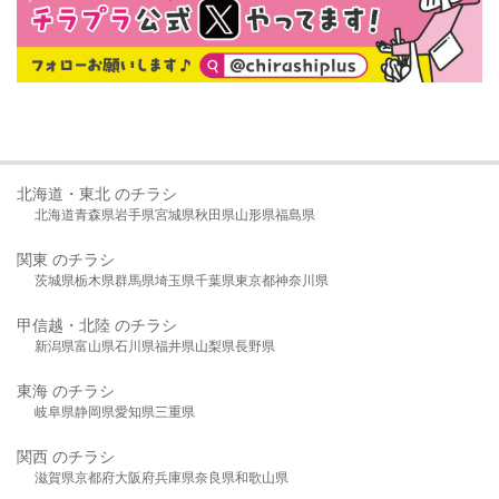
北海道・東北 のチラシ
北海道
青森県
岩手県
宮城県
秋田県
山形県
福島県
関東 のチラシ
茨城県
栃木県
群馬県
埼玉県
千葉県
東京都
神奈川県
甲信越・北陸 のチラシ
新潟県
富山県
石川県
福井県
山梨県
長野県
東海 のチラシ
岐阜県
静岡県
愛知県
三重県
関西 のチラシ
滋賀県
京都府
大阪府
兵庫県
奈良県
和歌山県