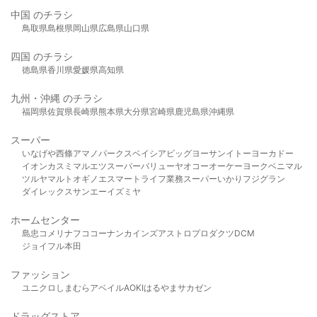
中国 のチラシ
鳥取県
島根県
岡山県
広島県
山口県
四国 のチラシ
徳島県
香川県
愛媛県
高知県
九州・沖縄 のチラシ
福岡県
佐賀県
長崎県
熊本県
大分県
宮崎県
鹿児島県
沖縄県
スーパー
いなげや
西條
アマノパークス
ベイシア
ビッグヨーサン
イトーヨーカドー
イオン
カスミ
マルエツ
スーパーバリュー
ヤオコー
オーケー
ヨークベニマル
ツルヤ
マルト
オギノ
エスマート
ライフ
業務スーパー
いかり
フジグラン
ダイレックス
サンエー
イズミヤ
ホームセンター
島忠
コメリ
ナフコ
コーナン
カインズ
アストロプロダクツ
DCM
ジョイフル本田
ファッション
ユニクロ
しまむら
アベイル
AOKI
はるやま
サカゼン
ドラッグストア