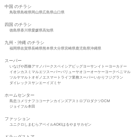
中国 のチラシ
鳥取県
島根県
岡山県
広島県
山口県
四国 のチラシ
徳島県
香川県
愛媛県
高知県
九州・沖縄 のチラシ
福岡県
佐賀県
長崎県
熊本県
大分県
宮崎県
鹿児島県
沖縄県
スーパー
いなげや
西條
アマノパークス
ベイシア
ビッグヨーサン
イトーヨーカドー
イオン
カスミ
マルエツ
スーパーバリュー
ヤオコー
オーケー
ヨークベニマル
ツルヤ
マルト
オギノ
エスマート
ライフ
業務スーパー
いかり
フジグラン
ダイレックス
サンエー
イズミヤ
ホームセンター
島忠
コメリ
ナフコ
コーナン
カインズ
アストロプロダクツ
DCM
ジョイフル本田
ファッション
ユニクロ
しまむら
アベイル
AOKI
はるやま
サカゼン
ドラッグストア