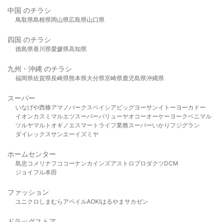
中国 のチラシ
鳥取県
島根県
岡山県
広島県
山口県
四国 のチラシ
徳島県
香川県
愛媛県
高知県
九州・沖縄 のチラシ
福岡県
佐賀県
長崎県
熊本県
大分県
宮崎県
鹿児島県
沖縄県
スーパー
いなげや
西條
アマノパークス
ベイシア
ビッグヨーサン
イトーヨーカドー
イオン
カスミ
マルエツ
スーパーバリュー
ヤオコー
オーケー
ヨークベニマル
ツルヤ
マルト
オギノ
エスマート
ライフ
業務スーパー
いかり
フジグラン
ダイレックス
サンエー
イズミヤ
ホームセンター
島忠
コメリ
ナフコ
コーナン
カインズ
アストロプロダクツ
DCM
ジョイフル本田
ファッション
ユニクロ
しまむら
アベイル
AOKI
はるやま
サカゼン
ドラッグストア