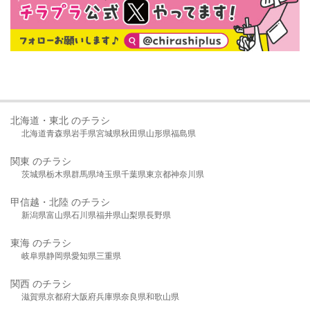
北海道・東北 のチラシ
北海道
青森県
岩手県
宮城県
秋田県
山形県
福島県
関東 のチラシ
茨城県
栃木県
群馬県
埼玉県
千葉県
東京都
神奈川県
甲信越・北陸 のチラシ
新潟県
富山県
石川県
福井県
山梨県
長野県
東海 のチラシ
岐阜県
静岡県
愛知県
三重県
関西 のチラシ
滋賀県
京都府
大阪府
兵庫県
奈良県
和歌山県