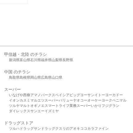
甲信越・北陸 のチラシ
新潟県
富山県
石川県
福井県
山梨県
長野県
中国 のチラシ
鳥取県
島根県
岡山県
広島県
山口県
スーパー
いなげや
西條
アマノパークス
ベイシア
ビッグヨーサン
イトーヨーカドー
イオン
カスミ
マルエツ
スーパーバリュー
ヤオコー
オーケー
ヨークベニマル
ツルヤ
マルト
オギノ
エスマート
ライフ
業務スーパー
いかり
フジグラン
ダイレックス
サンエー
イズミヤ
ドラッグストア
ツルハドラッグ
サンドラッグ
クスリのアオキ
ココカラファイン