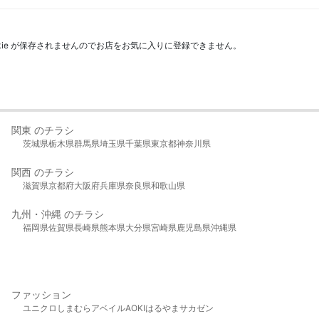
kie が保存されませんのでお店をお気に入りに登録できません。
関東 のチラシ
茨城県
栃木県
群馬県
埼玉県
千葉県
東京都
神奈川県
関西 のチラシ
滋賀県
京都府
大阪府
兵庫県
奈良県
和歌山県
九州・沖縄 のチラシ
福岡県
佐賀県
長崎県
熊本県
大分県
宮崎県
鹿児島県
沖縄県
ファッション
ユニクロ
しまむら
アベイル
AOKI
はるやま
サカゼン