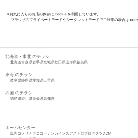
※お気に入りのお店の保存に
cookie
を利用しています。
ブラウザのプライベートモードやシークレットモードでご利用の場合は coo
北海道・東北 のチラシ
北海道
青森県
岩手県
宮城県
秋田県
山形県
福島県
東海 のチラシ
岐阜県
静岡県
愛知県
三重県
四国 のチラシ
徳島県
香川県
愛媛県
高知県
ホームセンター
島忠
コメリ
ナフコ
コーナン
カインズ
アストロプロダクツ
DCM