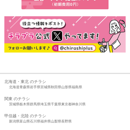
北海道・東北 のチラシ
北海道
青森県
岩手県
宮城県
秋田県
山形県
福島県
関東 のチラシ
茨城県
栃木県
群馬県
埼玉県
千葉県
東京都
神奈川県
甲信越・北陸 のチラシ
新潟県
富山県
石川県
福井県
山梨県
長野県