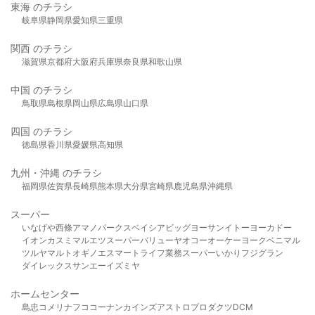
東海 のチラシ
岐阜県
静岡県
愛知県
三重県
関西 のチラシ
滋賀県
京都府
大阪府
兵庫県
奈良県
和歌山県
中国 のチラシ
鳥取県
島根県
岡山県
広島県
山口県
四国 のチラシ
徳島県
香川県
愛媛県
高知県
九州・沖縄 のチラシ
福岡県
佐賀県
長崎県
熊本県
大分県
宮崎県
鹿児島県
沖縄県
スーパー
いなげや
西條
アマノパークス
ベイシア
ビッグヨーサン
イトーヨーカドー
イオン
カスミ
マルエツ
スーパーバリュー
ヤオコー
オーケー
ヨークベニマル
ツルヤ
マルト
オギノ
エスマート
ライフ
業務スーパー
いかり
フジグラン
ダイレックス
サンエー
イズミヤ
ホームセンター
島忠
コメリ
ナフコ
コーナン
カインズ
アストロプロダクツ
DCM