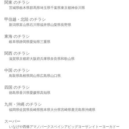
関東 のチラシ
茨城県
栃木県
群馬県
埼玉県
千葉県
東京都
神奈川県
甲信越・北陸 のチラシ
新潟県
富山県
石川県
福井県
山梨県
長野県
東海 のチラシ
岐阜県
静岡県
愛知県
三重県
関西 のチラシ
滋賀県
京都府
大阪府
兵庫県
奈良県
和歌山県
中国 のチラシ
鳥取県
島根県
岡山県
広島県
山口県
四国 のチラシ
徳島県
香川県
愛媛県
高知県
九州・沖縄 のチラシ
福岡県
佐賀県
長崎県
熊本県
大分県
宮崎県
鹿児島県
沖縄県
スーパー
いなげや
西條
アマノパークス
ベイシア
ビッグヨーサン
イトーヨーカドー