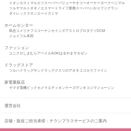
イオン
カスミ
マルエツ
スーパーバリュー
ヤオコー
オーケー
ヨークベニマル
ツルヤ
マルト
オギノ
エスマート
ライフ
業務スーパー
いかり
フジグラン
ダイレックス
サンエー
イズミヤ
ホームセンター
島忠
コメリ
ナフコ
コーナン
カインズ
アストロプロダクツ
DCM
ジョイフル本田
ファッション
ユニクロ
しまむら
アベイル
AOKI
はるやま
サカゼン
ドラッグストア
ツルハドラッグ
サンドラッグ
クスリのアオキ
ココカラファイン
家電量販店
ヤマダ電機
ビックカメラ
エディオン
ケーズデンキ
コジマ
ジョーシン
運営会社
店舗・販促ご担当者様：チラシプラスサービスのご案内