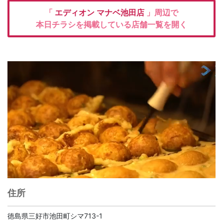
「
エディオン
マナベ池田店
」周辺で
本日チラシを掲載している店舗一覧を開く
住所
徳島県三好市池田町シマ713-1