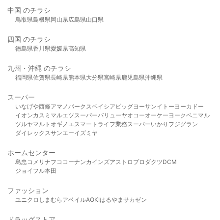
中国 のチラシ
鳥取県
島根県
岡山県
広島県
山口県
四国 のチラシ
徳島県
香川県
愛媛県
高知県
九州・沖縄 のチラシ
福岡県
佐賀県
長崎県
熊本県
大分県
宮崎県
鹿児島県
沖縄県
スーパー
いなげや
西條
アマノパークス
ベイシア
ビッグヨーサン
イトーヨーカドー
イオン
カスミ
マルエツ
スーパーバリュー
ヤオコー
オーケー
ヨークベニマル
ツルヤ
マルト
オギノ
エスマート
ライフ
業務スーパー
いかり
フジグラン
ダイレックス
サンエー
イズミヤ
ホームセンター
島忠
コメリ
ナフコ
コーナン
カインズ
アストロプロダクツ
DCM
ジョイフル本田
ファッション
ユニクロ
しまむら
アベイル
AOKI
はるやま
サカゼン
ドラッグストア