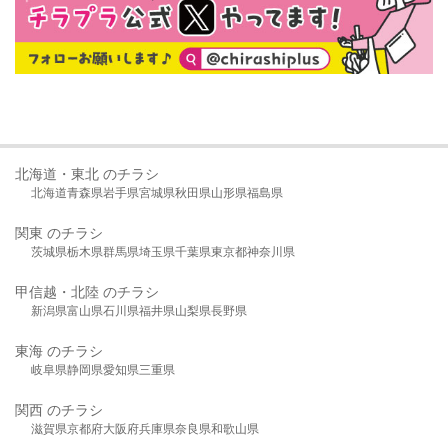
北海道・東北 のチラシ
北海道
青森県
岩手県
宮城県
秋田県
山形県
福島県
関東 のチラシ
茨城県
栃木県
群馬県
埼玉県
千葉県
東京都
神奈川県
甲信越・北陸 のチラシ
新潟県
富山県
石川県
福井県
山梨県
長野県
東海 のチラシ
岐阜県
静岡県
愛知県
三重県
関西 のチラシ
滋賀県
京都府
大阪府
兵庫県
奈良県
和歌山県