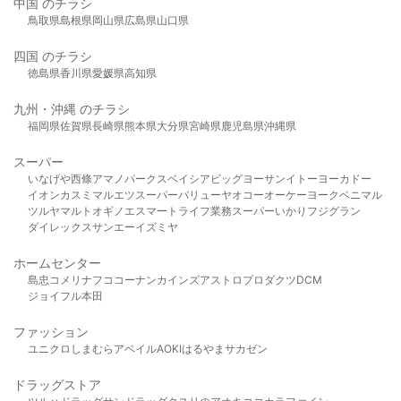
中国 のチラシ
鳥取県
島根県
岡山県
広島県
山口県
四国 のチラシ
徳島県
香川県
愛媛県
高知県
九州・沖縄 のチラシ
福岡県
佐賀県
長崎県
熊本県
大分県
宮崎県
鹿児島県
沖縄県
スーパー
いなげや
西條
アマノパークス
ベイシア
ビッグヨーサン
イトーヨーカドー
イオン
カスミ
マルエツ
スーパーバリュー
ヤオコー
オーケー
ヨークベニマル
ツルヤ
マルト
オギノ
エスマート
ライフ
業務スーパー
いかり
フジグラン
ダイレックス
サンエー
イズミヤ
ホームセンター
島忠
コメリ
ナフコ
コーナン
カインズ
アストロプロダクツ
DCM
ジョイフル本田
ファッション
ユニクロ
しまむら
アベイル
AOKI
はるやま
サカゼン
ドラッグストア