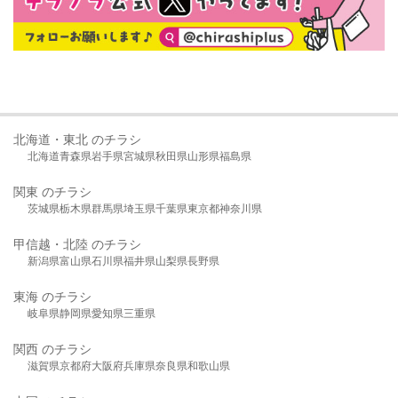
北海道・東北 のチラシ
北海道
青森県
岩手県
宮城県
秋田県
山形県
福島県
関東 のチラシ
茨城県
栃木県
群馬県
埼玉県
千葉県
東京都
神奈川県
甲信越・北陸 のチラシ
新潟県
富山県
石川県
福井県
山梨県
長野県
東海 のチラシ
岐阜県
静岡県
愛知県
三重県
関西 のチラシ
滋賀県
京都府
大阪府
兵庫県
奈良県
和歌山県