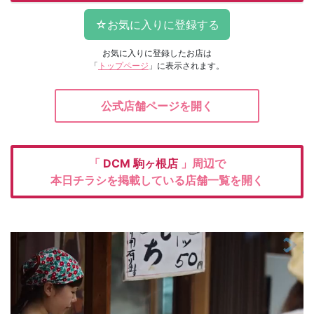
お気に入りに登録したお店は
「
トップページ
」に表示されます。
公式店舗ページを開く
「
DCM
駒ヶ根店
」周辺で
本日チラシを掲載している店舗一覧を開く