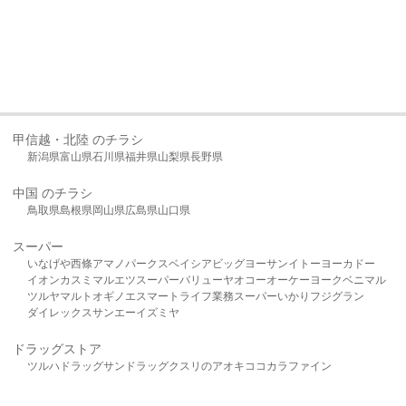
甲信越・北陸 のチラシ
新潟県
富山県
石川県
福井県
山梨県
長野県
中国 のチラシ
鳥取県
島根県
岡山県
広島県
山口県
スーパー
いなげや
西條
アマノパークス
ベイシア
ビッグヨーサン
イトーヨーカドー
イオン
カスミ
マルエツ
スーパーバリュー
ヤオコー
オーケー
ヨークベニマル
ツルヤ
マルト
オギノ
エスマート
ライフ
業務スーパー
いかり
フジグラン
ダイレックス
サンエー
イズミヤ
ドラッグストア
ツルハドラッグ
サンドラッグ
クスリのアオキ
ココカラファイン