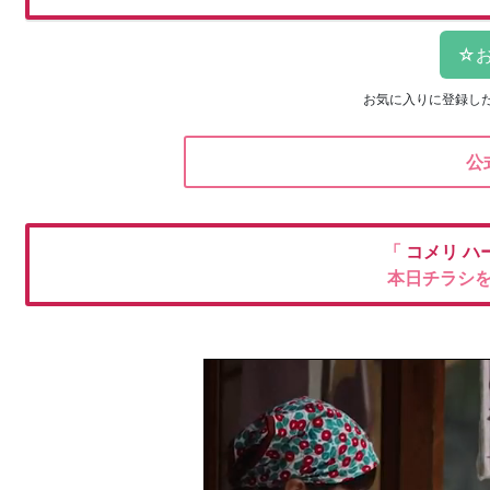
お気に入りに登録し
公
「
コメリ
ハ
本日チラシ