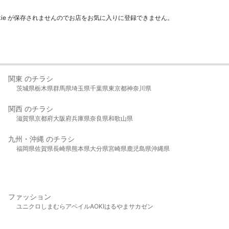
kie が保存されませんのでお店をお気に入りに登録できません。
関東 のチラシ
茨城県
栃木県
群馬県
埼玉県
千葉県
東京都
神奈川県
関西 のチラシ
滋賀県
京都府
大阪府
兵庫県
奈良県
和歌山県
九州・沖縄 のチラシ
福岡県
佐賀県
長崎県
熊本県
大分県
宮崎県
鹿児島県
沖縄県
ファッション
ユニクロ
しまむら
アベイル
AOKI
はるやま
サカゼン