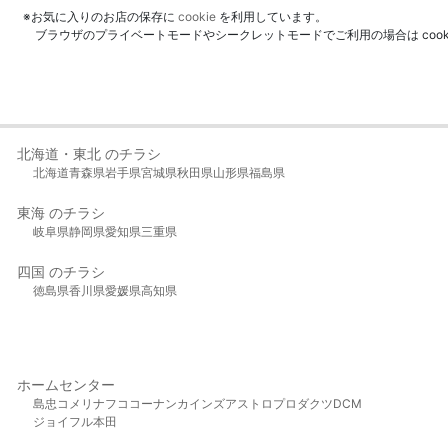
※お気に入りのお店の保存に
cookie
を利用しています。
ブラウザのプライベートモードやシークレットモードでご利用の場合は coo
北海道・東北 のチラシ
北海道
青森県
岩手県
宮城県
秋田県
山形県
福島県
東海 のチラシ
岐阜県
静岡県
愛知県
三重県
四国 のチラシ
徳島県
香川県
愛媛県
高知県
ホームセンター
島忠
コメリ
ナフコ
コーナン
カインズ
アストロプロダクツ
DCM
ジョイフル本田