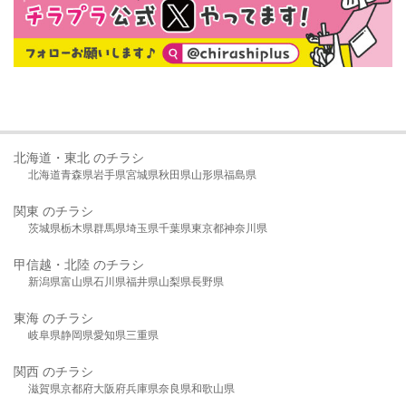
北海道・東北 のチラシ
北海道
青森県
岩手県
宮城県
秋田県
山形県
福島県
関東 のチラシ
茨城県
栃木県
群馬県
埼玉県
千葉県
東京都
神奈川県
甲信越・北陸 のチラシ
新潟県
富山県
石川県
福井県
山梨県
長野県
東海 のチラシ
岐阜県
静岡県
愛知県
三重県
関西 のチラシ
滋賀県
京都府
大阪府
兵庫県
奈良県
和歌山県