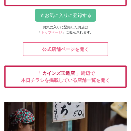
お気に入りに登録したお店は
「
トップページ
」に表示されます。
公式店舗ページを開く
「
カインズ玉造店
」周辺で
本日チラシを掲載している店舗一覧を開く