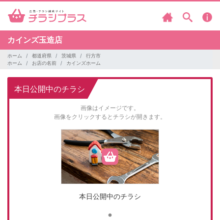
カインズ玉造店
ホーム
都道府県
茨城県
行方市
ホーム
お店の名前
カインズホーム
本日公開中のチラシ
画像はイメージです。
画像をクリックするとチラシが開きます。
本日公開中のチラシ