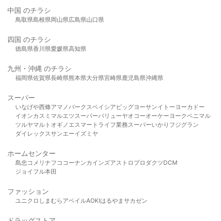
中国 のチラシ
鳥取県
島根県
岡山県
広島県
山口県
四国 のチラシ
徳島県
香川県
愛媛県
高知県
九州・沖縄 のチラシ
福岡県
佐賀県
長崎県
熊本県
大分県
宮崎県
鹿児島県
沖縄県
スーパー
いなげや
西條
アマノパークス
ベイシア
ビッグヨーサン
イトーヨーカドー
イオン
カスミ
マルエツ
スーパーバリュー
ヤオコー
オーケー
ヨークベニマル
ツルヤ
マルト
オギノ
エスマート
ライフ
業務スーパー
いかり
フジグラン
ダイレックス
サンエー
イズミヤ
ホームセンター
島忠
コメリ
ナフコ
コーナン
カインズ
アストロプロダクツ
DCM
ジョイフル本田
ファッション
ユニクロ
しまむら
アベイル
AOKI
はるやま
サカゼン
ドラッグストア