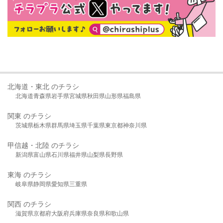
北海道・東北 のチラシ
北海道
青森県
岩手県
宮城県
秋田県
山形県
福島県
関東 のチラシ
茨城県
栃木県
群馬県
埼玉県
千葉県
東京都
神奈川県
甲信越・北陸 のチラシ
新潟県
富山県
石川県
福井県
山梨県
長野県
東海 のチラシ
岐阜県
静岡県
愛知県
三重県
関西 のチラシ
滋賀県
京都府
大阪府
兵庫県
奈良県
和歌山県