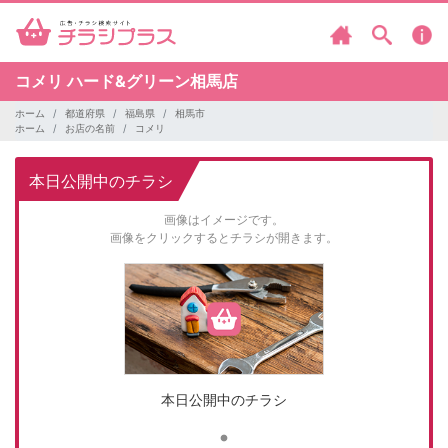
コメリ
ハード&グリーン相馬店
ホーム
都道府県
福島県
相馬市
ホーム
お店の名前
コメリ
本日公開中のチラシ
画像はイメージです。
画像をクリックするとチラシが開きます。
本日公開中のチラシ