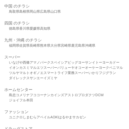
中国 のチラシ
鳥取県
島根県
岡山県
広島県
山口県
四国 のチラシ
徳島県
香川県
愛媛県
高知県
九州・沖縄 のチラシ
福岡県
佐賀県
長崎県
熊本県
大分県
宮崎県
鹿児島県
沖縄県
スーパー
いなげや
西條
アマノパークス
ベイシア
ビッグヨーサン
イトーヨーカドー
イオン
カスミ
マルエツ
スーパーバリュー
ヤオコー
オーケー
ヨークベニマル
ツルヤ
マルト
オギノ
エスマート
ライフ
業務スーパー
いかり
フジグラン
ダイレックス
サンエー
イズミヤ
ホームセンター
島忠
コメリ
ナフコ
コーナン
カインズ
アストロプロダクツ
DCM
ジョイフル本田
ファッション
ユニクロ
しまむら
アベイル
AOKI
はるやま
サカゼン
ドラッグストア