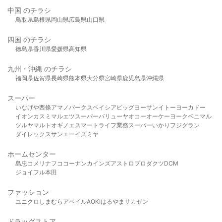
中国 のチラシ
鳥取県
島根県
岡山県
広島県
山口県
四国 のチラシ
徳島県
香川県
愛媛県
高知県
九州・沖縄 のチラシ
福岡県
佐賀県
長崎県
熊本県
大分県
宮崎県
鹿児島県
沖縄県
スーパー
いなげや
西條
アマノパークス
ベイシア
ビッグヨーサン
イトーヨーカドー
イオン
カスミ
マルエツ
スーパーバリュー
ヤオコー
オーケー
ヨークベニマル
ツルヤ
マルト
オギノ
エスマート
ライフ
業務スーパー
いかり
フジグラン
ダイレックス
サンエー
イズミヤ
ホームセンター
島忠
コメリ
ナフコ
コーナン
カインズ
アストロプロダクツ
DCM
ジョイフル本田
ファッション
ユニクロ
しまむら
アベイル
AOKI
はるやま
サカゼン
ドラッグストア