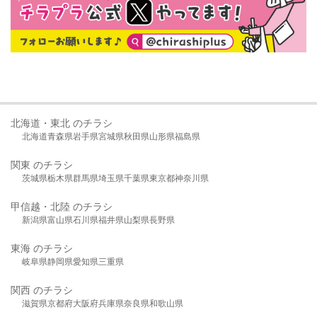
北海道・東北 のチラシ
北海道
青森県
岩手県
宮城県
秋田県
山形県
福島県
関東 のチラシ
茨城県
栃木県
群馬県
埼玉県
千葉県
東京都
神奈川県
甲信越・北陸 のチラシ
新潟県
富山県
石川県
福井県
山梨県
長野県
東海 のチラシ
岐阜県
静岡県
愛知県
三重県
関西 のチラシ
滋賀県
京都府
大阪府
兵庫県
奈良県
和歌山県