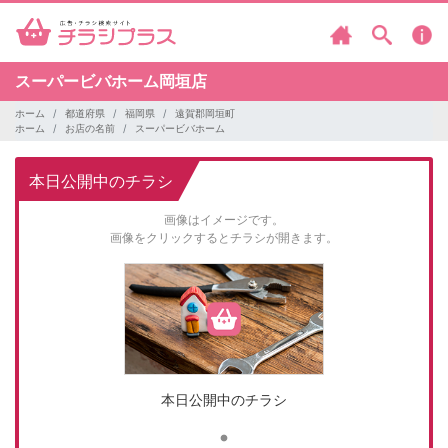
スーパービバホーム岡垣店
ホーム
都道府県
福岡県
遠賀郡岡垣町
ホーム
お店の名前
スーパービバホーム
本日公開中のチラシ
画像はイメージです。
画像をクリックするとチラシが開きます。
本日公開中のチラシ