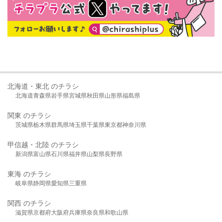
北海道・東北 のチラシ
北海道
青森県
岩手県
宮城県
秋田県
山形県
福島県
関東 のチラシ
茨城県
栃木県
群馬県
埼玉県
千葉県
東京都
神奈川県
甲信越・北陸 のチラシ
新潟県
富山県
石川県
福井県
山梨県
長野県
東海 のチラシ
岐阜県
静岡県
愛知県
三重県
関西 のチラシ
滋賀県
京都府
大阪府
兵庫県
奈良県
和歌山県