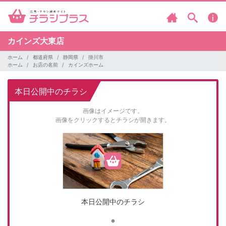
カインズ大東店
ホーム
都道府県
静岡県
掛川市
ホーム
お店の名前
カインズホーム
本日公開中のチラシ
画像はイメージです。
画像をクリックするとチラシが開きます。
本日公開中のチラシ