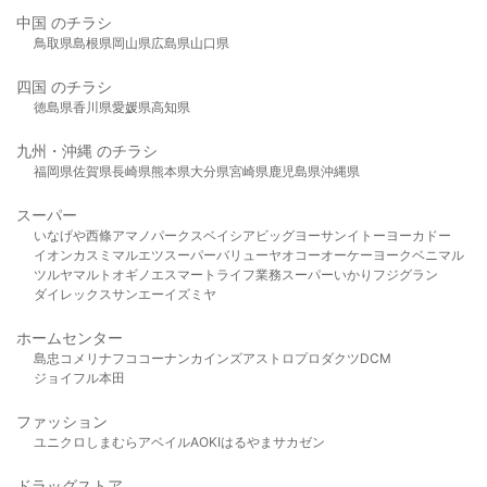
中国 のチラシ
鳥取県
島根県
岡山県
広島県
山口県
四国 のチラシ
徳島県
香川県
愛媛県
高知県
九州・沖縄 のチラシ
福岡県
佐賀県
長崎県
熊本県
大分県
宮崎県
鹿児島県
沖縄県
スーパー
いなげや
西條
アマノパークス
ベイシア
ビッグヨーサン
イトーヨーカドー
イオン
カスミ
マルエツ
スーパーバリュー
ヤオコー
オーケー
ヨークベニマル
ツルヤ
マルト
オギノ
エスマート
ライフ
業務スーパー
いかり
フジグラン
ダイレックス
サンエー
イズミヤ
ホームセンター
島忠
コメリ
ナフコ
コーナン
カインズ
アストロプロダクツ
DCM
ジョイフル本田
ファッション
ユニクロ
しまむら
アベイル
AOKI
はるやま
サカゼン
ドラッグストア