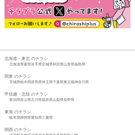
北海道・東北 のチラシ
北海道
青森県
岩手県
宮城県
秋田県
山形県
福島県
関東 のチラシ
茨城県
栃木県
群馬県
埼玉県
千葉県
東京都
神奈川県
甲信越・北陸 のチラシ
新潟県
富山県
石川県
福井県
山梨県
長野県
東海 のチラシ
岐阜県
静岡県
愛知県
三重県
関西 のチラシ