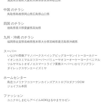
滋賀県
京都府
大阪府
兵庫県
奈良県
和歌山県
中国 のチラシ
鳥取県
島根県
岡山県
広島県
山口県
四国 のチラシ
徳島県
香川県
愛媛県
高知県
九州・沖縄 のチラシ
福岡県
佐賀県
長崎県
熊本県
大分県
宮崎県
鹿児島県
沖縄県
スーパー
いなげや
西條
アマノパークス
ベイシア
ビッグヨーサン
イトーヨーカドー
イオン
カスミ
マルエツ
スーパーバリュー
ヤオコー
オーケー
ヨークベニマル
ツルヤ
マルト
オギノ
エスマート
ライフ
業務スーパー
いかり
フジグラン
ダイレックス
サンエー
イズミヤ
ホームセンター
島忠
コメリ
ナフコ
コーナン
カインズ
アストロプロダクツ
DCM
ジョイフル本田
ファッション
ユニクロ
しまむら
アベイル
AOKI
はるやま
サカゼン