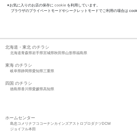
※お気に入りのお店の保存に
cookie
を利用しています。
ブラウザのプライベートモードやシークレットモードでご利用の場合は coo
北海道・東北 のチラシ
北海道
青森県
岩手県
宮城県
秋田県
山形県
福島県
東海 のチラシ
岐阜県
静岡県
愛知県
三重県
四国 のチラシ
徳島県
香川県
愛媛県
高知県
ホームセンター
島忠
コメリ
ナフコ
コーナン
カインズ
アストロプロダクツ
DCM
ジョイフル本田