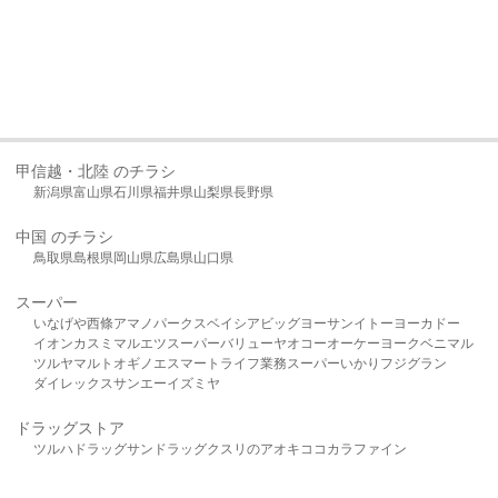
甲信越・北陸 のチラシ
新潟県
富山県
石川県
福井県
山梨県
長野県
中国 のチラシ
鳥取県
島根県
岡山県
広島県
山口県
スーパー
いなげや
西條
アマノパークス
ベイシア
ビッグヨーサン
イトーヨーカドー
イオン
カスミ
マルエツ
スーパーバリュー
ヤオコー
オーケー
ヨークベニマル
ツルヤ
マルト
オギノ
エスマート
ライフ
業務スーパー
いかり
フジグラン
ダイレックス
サンエー
イズミヤ
ドラッグストア
ツルハドラッグ
サンドラッグ
クスリのアオキ
ココカラファイン