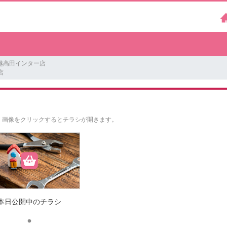
越高田インター店
店
。
画像をクリックするとチラシが開きます。
本日公開中のチラシ