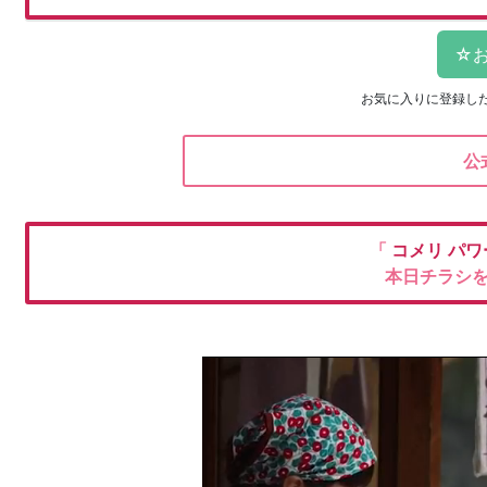
お気に入りに登録し
公
「
コメリ
パワ
本日チラシ