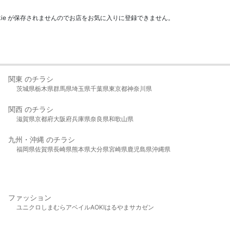
kie が保存されませんのでお店をお気に入りに登録できません。
関東 のチラシ
茨城県
栃木県
群馬県
埼玉県
千葉県
東京都
神奈川県
関西 のチラシ
滋賀県
京都府
大阪府
兵庫県
奈良県
和歌山県
九州・沖縄 のチラシ
福岡県
佐賀県
長崎県
熊本県
大分県
宮崎県
鹿児島県
沖縄県
ファッション
ユニクロ
しまむら
アベイル
AOKI
はるやま
サカゼン