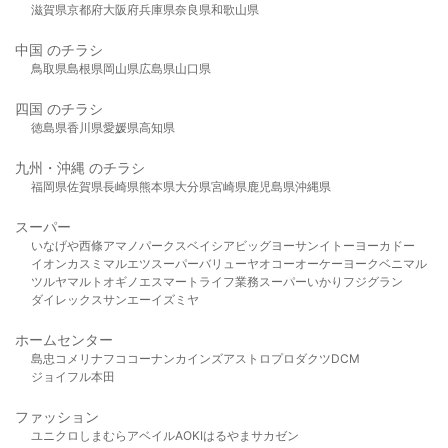
滋賀県
京都府
大阪府
兵庫県
奈良県
和歌山県
中国 のチラシ
鳥取県
島根県
岡山県
広島県
山口県
四国 のチラシ
徳島県
香川県
愛媛県
高知県
九州・沖縄 のチラシ
福岡県
佐賀県
長崎県
熊本県
大分県
宮崎県
鹿児島県
沖縄県
スーパー
いなげや
西條
アマノパークス
ベイシア
ビッグヨーサン
イトーヨーカドー
イオン
カスミ
マルエツ
スーパーバリュー
ヤオコー
オーケー
ヨークベニマル
ツルヤ
マルト
オギノ
エスマート
ライフ
業務スーパー
いかり
フジグラン
ダイレックス
サンエー
イズミヤ
ホームセンター
島忠
コメリ
ナフコ
コーナン
カインズ
アストロプロダクツ
DCM
ジョイフル本田
ファッション
ユニクロ
しまむら
アベイル
AOKI
はるやま
サカゼン