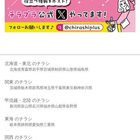
北海道・東北 のチラシ
北海道
青森県
岩手県
宮城県
秋田県
山形県
福島県
関東 のチラシ
茨城県
栃木県
群馬県
埼玉県
千葉県
東京都
神奈川県
甲信越・北陸 のチラシ
新潟県
富山県
石川県
福井県
山梨県
長野県
東海 のチラシ
岐阜県
静岡県
愛知県
三重県
関西 のチラシ