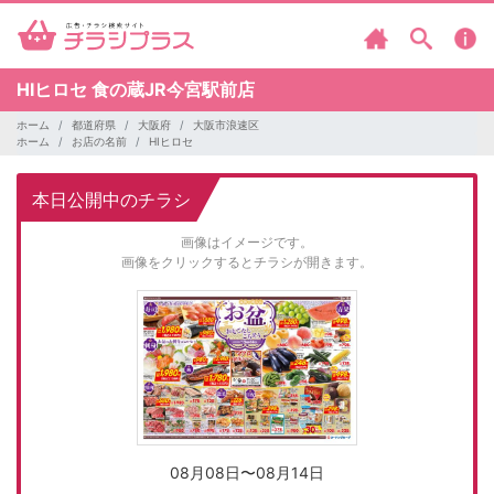
HIヒロセ
食の蔵JR今宮駅前店
ホーム
都道府県
大阪府
大阪市浪速区
ホーム
お店の名前
HIヒロセ
本日公開中のチラシ
画像はイメージです。
画像をクリックするとチラシが開きます。
08月08日〜08月14日