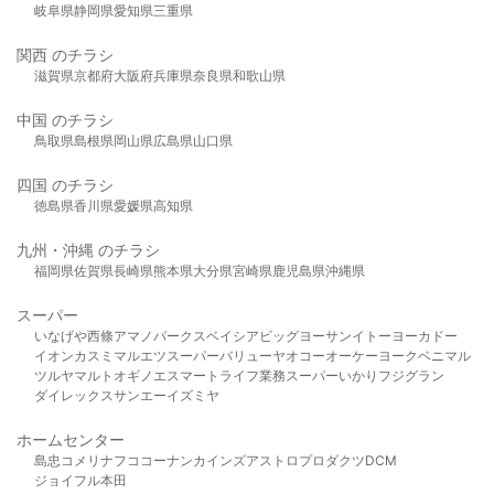
岐阜県
静岡県
愛知県
三重県
関西 のチラシ
滋賀県
京都府
大阪府
兵庫県
奈良県
和歌山県
中国 のチラシ
鳥取県
島根県
岡山県
広島県
山口県
四国 のチラシ
徳島県
香川県
愛媛県
高知県
九州・沖縄 のチラシ
福岡県
佐賀県
長崎県
熊本県
大分県
宮崎県
鹿児島県
沖縄県
スーパー
いなげや
西條
アマノパークス
ベイシア
ビッグヨーサン
イトーヨーカドー
イオン
カスミ
マルエツ
スーパーバリュー
ヤオコー
オーケー
ヨークベニマル
ツルヤ
マルト
オギノ
エスマート
ライフ
業務スーパー
いかり
フジグラン
ダイレックス
サンエー
イズミヤ
ホームセンター
島忠
コメリ
ナフコ
コーナン
カインズ
アストロプロダクツ
DCM
ジョイフル本田