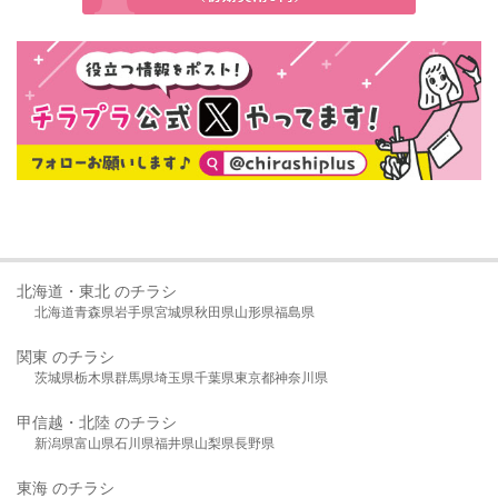
北海道・東北 のチラシ
北海道
青森県
岩手県
宮城県
秋田県
山形県
福島県
関東 のチラシ
茨城県
栃木県
群馬県
埼玉県
千葉県
東京都
神奈川県
甲信越・北陸 のチラシ
新潟県
富山県
石川県
福井県
山梨県
長野県
東海 のチラシ