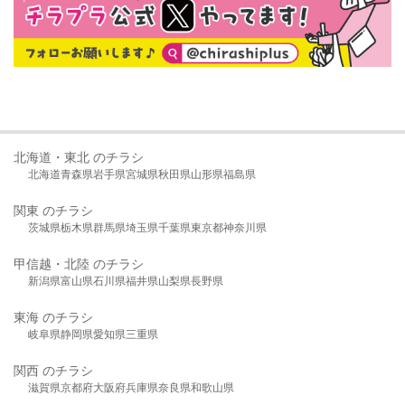
北海道・東北 のチラシ
北海道
青森県
岩手県
宮城県
秋田県
山形県
福島県
関東 のチラシ
茨城県
栃木県
群馬県
埼玉県
千葉県
東京都
神奈川県
甲信越・北陸 のチラシ
新潟県
富山県
石川県
福井県
山梨県
長野県
東海 のチラシ
岐阜県
静岡県
愛知県
三重県
関西 のチラシ
滋賀県
京都府
大阪府
兵庫県
奈良県
和歌山県