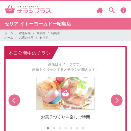
セリア
イトーヨーカドー昭島店
ホーム
都道府県
東京都
昭島市
ホーム
お店の名前
セリア
本日公開中のチラシ
画像はイメージです。
画像をクリックするとチラシが開きます。
お菓子づくりを楽しむ時間