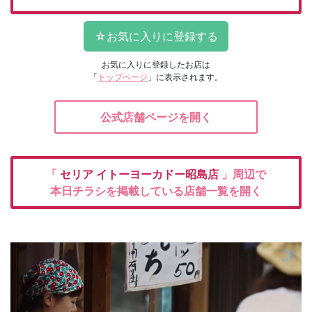
お気に入りに登録したお店は
「
トップページ
」に表示されます。
公式店舗ページを開く
「
セリア
イトーヨーカドー昭島店
」周辺で
本日チラシを掲載している店舗一覧を開く