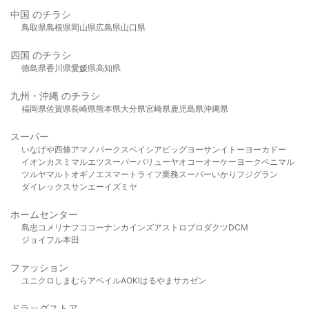
中国 のチラシ
鳥取県
島根県
岡山県
広島県
山口県
四国 のチラシ
徳島県
香川県
愛媛県
高知県
九州・沖縄 のチラシ
福岡県
佐賀県
長崎県
熊本県
大分県
宮崎県
鹿児島県
沖縄県
スーパー
いなげや
西條
アマノパークス
ベイシア
ビッグヨーサン
イトーヨーカドー
イオン
カスミ
マルエツ
スーパーバリュー
ヤオコー
オーケー
ヨークベニマル
ツルヤ
マルト
オギノ
エスマート
ライフ
業務スーパー
いかり
フジグラン
ダイレックス
サンエー
イズミヤ
ホームセンター
島忠
コメリ
ナフコ
コーナン
カインズ
アストロプロダクツ
DCM
ジョイフル本田
ファッション
ユニクロ
しまむら
アベイル
AOKI
はるやま
サカゼン
ドラッグストア