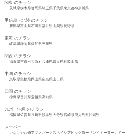
関東 のチラシ
茨城県
栃木県
群馬県
埼玉県
千葉県
東京都
神奈川県
甲信越・北陸 のチラシ
新潟県
富山県
石川県
福井県
山梨県
長野県
東海 のチラシ
岐阜県
静岡県
愛知県
三重県
関西 のチラシ
滋賀県
京都府
大阪府
兵庫県
奈良県
和歌山県
中国 のチラシ
鳥取県
島根県
岡山県
広島県
山口県
四国 のチラシ
徳島県
香川県
愛媛県
高知県
九州・沖縄 のチラシ
福岡県
佐賀県
長崎県
熊本県
大分県
宮崎県
鹿児島県
沖縄県
スーパー
いなげや
西條
アマノパークス
ベイシア
ビッグヨーサン
イトーヨーカドー