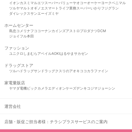
イオン
カスミ
マルエツ
スーパーバリュー
ヤオコー
オーケー
ヨークベニマル
ツルヤ
マルト
オギノ
エスマート
ライフ
業務スーパー
いかり
フジグラン
ダイレックス
サンエー
イズミヤ
ホームセンター
島忠
コメリ
ナフコ
コーナン
カインズ
アストロプロダクツ
DCM
ジョイフル本田
ファッション
ユニクロ
しまむら
アベイル
AOKI
はるやま
サカゼン
ドラッグストア
ツルハドラッグ
サンドラッグ
クスリのアオキ
ココカラファイン
家電量販店
ヤマダ電機
ビックカメラ
エディオン
ケーズデンキ
コジマ
ジョーシン
運営会社
店舗・販促ご担当者様：チラシプラスサービスのご案内