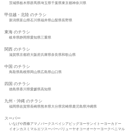
茨城県
栃木県
群馬県
埼玉県
千葉県
東京都
神奈川県
甲信越・北陸 のチラシ
新潟県
富山県
石川県
福井県
山梨県
長野県
東海 のチラシ
岐阜県
静岡県
愛知県
三重県
関西 のチラシ
滋賀県
京都府
大阪府
兵庫県
奈良県
和歌山県
中国 のチラシ
鳥取県
島根県
岡山県
広島県
山口県
四国 のチラシ
徳島県
香川県
愛媛県
高知県
九州・沖縄 のチラシ
福岡県
佐賀県
長崎県
熊本県
大分県
宮崎県
鹿児島県
沖縄県
スーパー
いなげや
西條
アマノパークス
ベイシア
ビッグヨーサン
イトーヨーカドー
イオン
カスミ
マルエツ
スーパーバリュー
ヤオコー
オーケー
ヨークベニマル