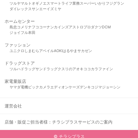
ツルヤ
マルト
オギノ
エスマート
ライフ
業務スーパー
いかり
フジグラン
ダイレックス
サンエー
イズミヤ
ホームセンター
島忠
コメリ
ナフコ
コーナン
カインズ
アストロプロダクツ
DCM
ジョイフル本田
ファッション
ユニクロ
しまむら
アベイル
AOKI
はるやま
サカゼン
ドラッグストア
ツルハドラッグ
サンドラッグ
クスリのアオキ
ココカラファイン
家電量販店
ヤマダ電機
ビックカメラ
エディオン
ケーズデンキ
コジマ
ジョーシン
運営会社
店舗・販促ご担当者様：チラシプラスサービスのご案内
© チラシプラス