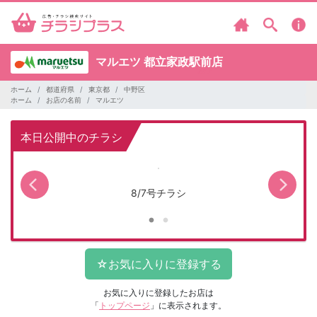
マルエツ
都立家政駅前店
ホーム
都道府県
東京都
中野区
ホーム
お店の名前
マルエツ
本日公開中のチラシ
8/7号チラシ
お気に入りに登録したお店は
「
トップページ
」に表示されます。