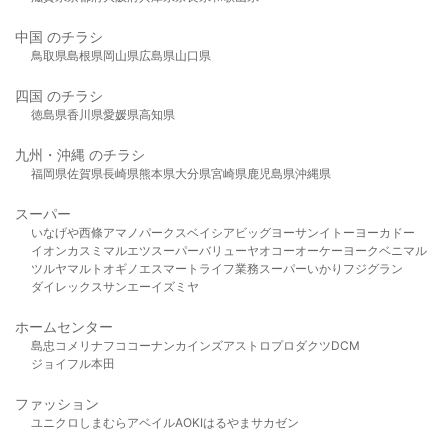
中国 のチラシ
鳥取県
島根県
岡山県
広島県
山口県
四国 のチラシ
徳島県
香川県
愛媛県
高知県
九州・沖縄 のチラシ
福岡県
佐賀県
長崎県
熊本県
大分県
宮崎県
鹿児島県
沖縄県
スーパー
いなげや
西條
アマノパークス
ベイシア
ビッグヨーサン
イトーヨーカドー
イオン
カスミ
マルエツ
スーパーバリュー
ヤオコー
オーケー
ヨークベニマル
ツルヤ
マルト
オギノ
エスマート
ライフ
業務スーパー
いかり
フジグラン
ダイレックス
サンエー
イズミヤ
ホームセンター
島忠
コメリ
ナフコ
コーナン
カインズ
アストロプロダクツ
DCM
ジョイフル本田
ファッション
ユニクロ
しまむら
アベイル
AOKI
はるやま
サカゼン