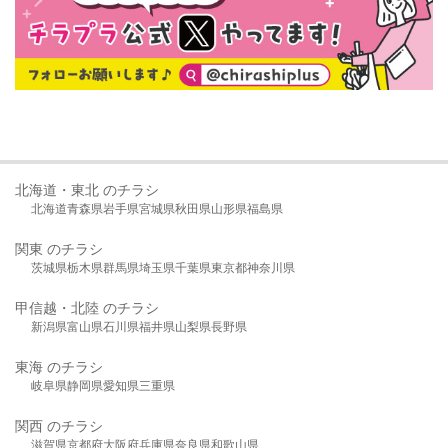
北海道・東北 のチラシ
北海道
青森県
岩手県
宮城県
秋田県
山形県
福島県
関東 のチラシ
茨城県
栃木県
群馬県
埼玉県
千葉県
東京都
神奈川県
甲信越・北陸 のチラシ
新潟県
富山県
石川県
福井県
山梨県
長野県
東海 のチラシ
岐阜県
静岡県
愛知県
三重県
関西 のチラシ
滋賀県
京都府
大阪府
兵庫県
奈良県
和歌山県