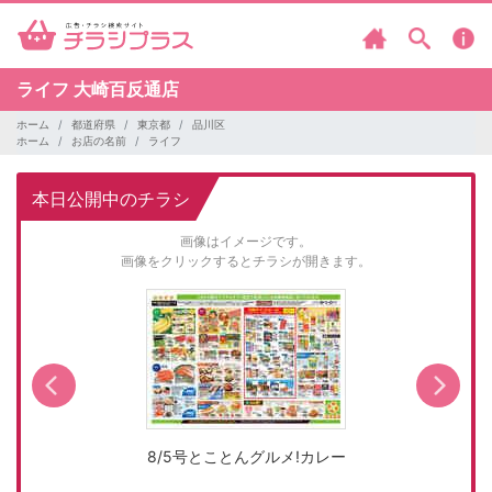
ライフ
大崎百反通店
ホーム
都道府県
東京都
品川区
ホーム
お店の名前
ライフ
本日公開中のチラシ
画像はイメージです。
画像をクリックするとチラシが開きます。
8/5号とことんグルメ!カレー