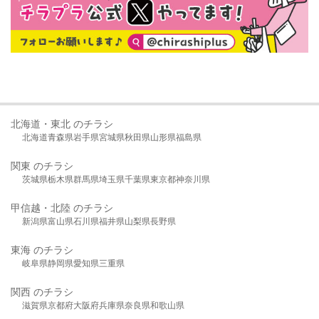
北海道・東北 のチラシ
北海道
青森県
岩手県
宮城県
秋田県
山形県
福島県
関東 のチラシ
茨城県
栃木県
群馬県
埼玉県
千葉県
東京都
神奈川県
甲信越・北陸 のチラシ
新潟県
富山県
石川県
福井県
山梨県
長野県
東海 のチラシ
岐阜県
静岡県
愛知県
三重県
関西 のチラシ
滋賀県
京都府
大阪府
兵庫県
奈良県
和歌山県