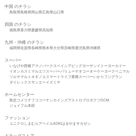
中国 のチラシ
鳥取県
島根県
岡山県
広島県
山口県
四国 のチラシ
徳島県
香川県
愛媛県
高知県
九州・沖縄 のチラシ
福岡県
佐賀県
長崎県
熊本県
大分県
宮崎県
鹿児島県
沖縄県
スーパー
いなげや
西條
アマノパークス
ベイシア
ビッグヨーサン
イトーヨーカドー
イオン
カスミ
マルエツ
スーパーバリュー
ヤオコー
オーケー
ヨークベニマル
ツルヤ
マルト
オギノ
エスマート
ライフ
業務スーパー
いかり
フジグラン
ダイレックス
サンエー
イズミヤ
ホームセンター
島忠
コメリ
ナフコ
コーナン
カインズ
アストロプロダクツ
DCM
ジョイフル本田
ファッション
ユニクロ
しまむら
アベイル
AOKI
はるやま
サカゼン
ドラッグストア