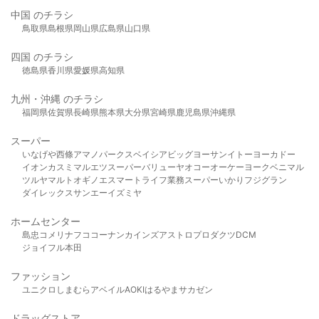
中国 のチラシ
鳥取県
島根県
岡山県
広島県
山口県
四国 のチラシ
徳島県
香川県
愛媛県
高知県
九州・沖縄 のチラシ
福岡県
佐賀県
長崎県
熊本県
大分県
宮崎県
鹿児島県
沖縄県
スーパー
いなげや
西條
アマノパークス
ベイシア
ビッグヨーサン
イトーヨーカドー
イオン
カスミ
マルエツ
スーパーバリュー
ヤオコー
オーケー
ヨークベニマル
ツルヤ
マルト
オギノ
エスマート
ライフ
業務スーパー
いかり
フジグラン
ダイレックス
サンエー
イズミヤ
ホームセンター
島忠
コメリ
ナフコ
コーナン
カインズ
アストロプロダクツ
DCM
ジョイフル本田
ファッション
ユニクロ
しまむら
アベイル
AOKI
はるやま
サカゼン
ドラッグストア