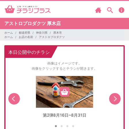
アストロプロダクツ
厚木店
ホーム
都道府県
神奈川県
厚木市
ホーム
お店の名前
アストロプロダクツ
本日公開中のチラシ
画像はイメージです。
画像をクリックするとチラシが開きます。
第2弾8月16日~8月31日