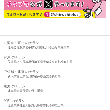
北海道・東北 のチラシ
北海道
青森県
岩手県
宮城県
秋田県
山形県
福島県
関東 のチラシ
茨城県
栃木県
群馬県
埼玉県
千葉県
東京都
神奈川県
甲信越・北陸 のチラシ
新潟県
富山県
石川県
福井県
山梨県
長野県
東海 のチラシ
岐阜県
静岡県
愛知県
三重県
関西 のチラシ
滋賀県
京都府
大阪府
兵庫県
奈良県
和歌山県