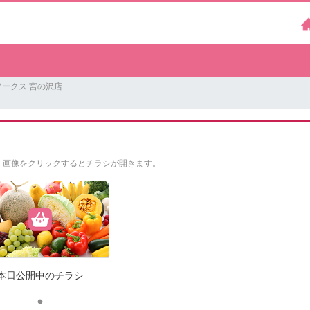
ークス 宮の沢店
。
画像をクリックするとチラシが開きます。
本日公開中のチラシ