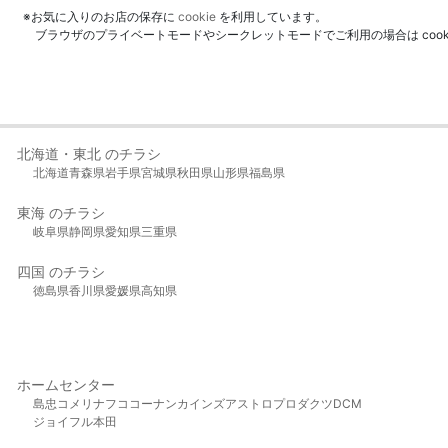
※お気に入りのお店の保存に
cookie
を利用しています。
ブラウザのプライベートモードやシークレットモードでご利用の場合は coo
北海道・東北 のチラシ
北海道
青森県
岩手県
宮城県
秋田県
山形県
福島県
東海 のチラシ
岐阜県
静岡県
愛知県
三重県
四国 のチラシ
徳島県
香川県
愛媛県
高知県
ホームセンター
島忠
コメリ
ナフコ
コーナン
カインズ
アストロプロダクツ
DCM
ジョイフル本田