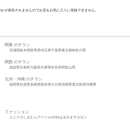
kie が保存されませんのでお店をお気に入りに登録できません。
関東 のチラシ
茨城県
栃木県
群馬県
埼玉県
千葉県
東京都
神奈川県
関西 のチラシ
滋賀県
京都府
大阪府
兵庫県
奈良県
和歌山県
九州・沖縄 のチラシ
福岡県
佐賀県
長崎県
熊本県
大分県
宮崎県
鹿児島県
沖縄県
ファッション
ユニクロ
しまむら
アベイル
AOKI
はるやま
サカゼン