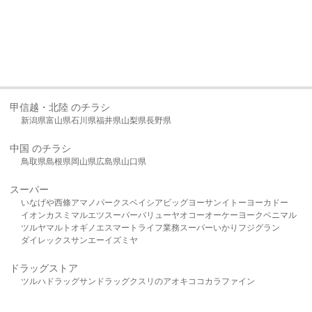
甲信越・北陸 のチラシ
新潟県
富山県
石川県
福井県
山梨県
長野県
中国 のチラシ
鳥取県
島根県
岡山県
広島県
山口県
スーパー
いなげや
西條
アマノパークス
ベイシア
ビッグヨーサン
イトーヨーカドー
イオン
カスミ
マルエツ
スーパーバリュー
ヤオコー
オーケー
ヨークベニマル
ツルヤ
マルト
オギノ
エスマート
ライフ
業務スーパー
いかり
フジグラン
ダイレックス
サンエー
イズミヤ
ドラッグストア
ツルハドラッグ
サンドラッグ
クスリのアオキ
ココカラファイン