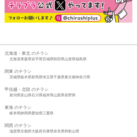
北海道・東北 のチラシ
北海道
青森県
岩手県
宮城県
秋田県
山形県
福島県
関東 のチラシ
茨城県
栃木県
群馬県
埼玉県
千葉県
東京都
神奈川県
甲信越・北陸 のチラシ
新潟県
富山県
石川県
福井県
山梨県
長野県
東海 のチラシ
岐阜県
静岡県
愛知県
三重県
関西 のチラシ
滋賀県
京都府
大阪府
兵庫県
奈良県
和歌山県