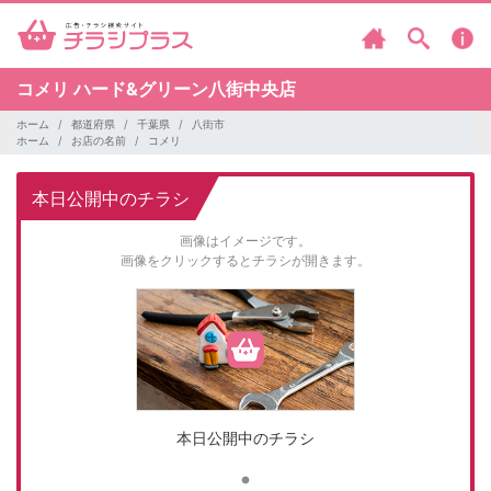
コメリ
ハード&グリーン八街中央店
ホーム
都道府県
千葉県
八街市
ホーム
お店の名前
コメリ
本日公開中のチラシ
画像はイメージです。
画像をクリックするとチラシが開きます。
本日公開中のチラシ