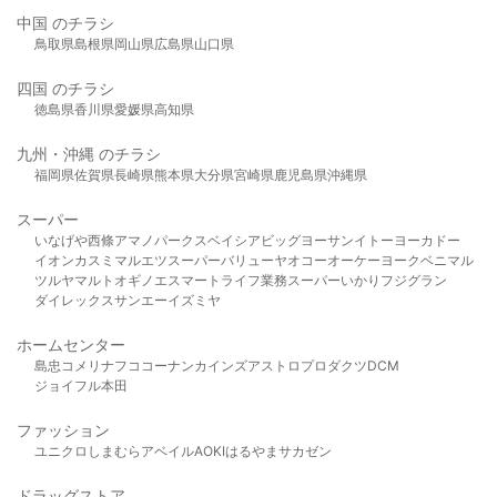
中国 のチラシ
鳥取県
島根県
岡山県
広島県
山口県
四国 のチラシ
徳島県
香川県
愛媛県
高知県
九州・沖縄 のチラシ
福岡県
佐賀県
長崎県
熊本県
大分県
宮崎県
鹿児島県
沖縄県
スーパー
いなげや
西條
アマノパークス
ベイシア
ビッグヨーサン
イトーヨーカドー
イオン
カスミ
マルエツ
スーパーバリュー
ヤオコー
オーケー
ヨークベニマル
ツルヤ
マルト
オギノ
エスマート
ライフ
業務スーパー
いかり
フジグラン
ダイレックス
サンエー
イズミヤ
ホームセンター
島忠
コメリ
ナフコ
コーナン
カインズ
アストロプロダクツ
DCM
ジョイフル本田
ファッション
ユニクロ
しまむら
アベイル
AOKI
はるやま
サカゼン
ドラッグストア