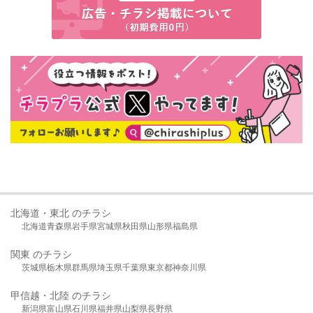
北海道・東北 のチラシ
北海道
青森県
岩手県
宮城県
秋田県
山形県
福島県
関東 のチラシ
茨城県
栃木県
群馬県
埼玉県
千葉県
東京都
神奈川県
甲信越・北陸 のチラシ
新潟県
富山県
石川県
福井県
山梨県
長野県