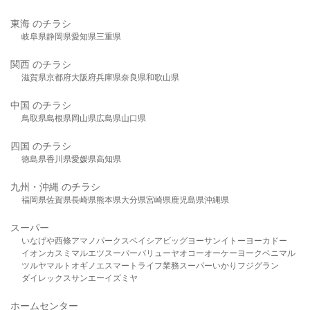
東海 のチラシ
岐阜県
静岡県
愛知県
三重県
関西 のチラシ
滋賀県
京都府
大阪府
兵庫県
奈良県
和歌山県
中国 のチラシ
鳥取県
島根県
岡山県
広島県
山口県
四国 のチラシ
徳島県
香川県
愛媛県
高知県
九州・沖縄 のチラシ
福岡県
佐賀県
長崎県
熊本県
大分県
宮崎県
鹿児島県
沖縄県
スーパー
いなげや
西條
アマノパークス
ベイシア
ビッグヨーサン
イトーヨーカドー
イオン
カスミ
マルエツ
スーパーバリュー
ヤオコー
オーケー
ヨークベニマル
ツルヤ
マルト
オギノ
エスマート
ライフ
業務スーパー
いかり
フジグラン
ダイレックス
サンエー
イズミヤ
ホームセンター