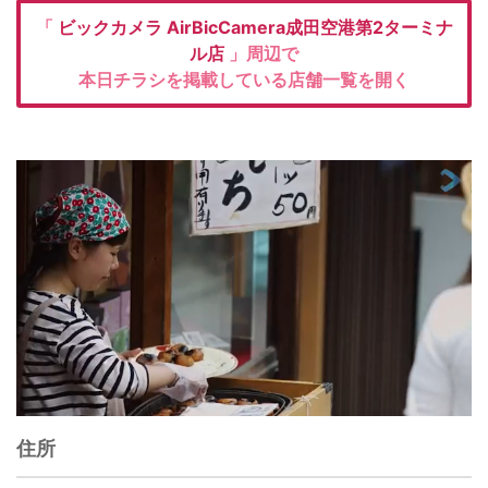
「
ビックカメラ
AirBicCamera成田空港第2ターミナ
ル店
」周辺で
本日チラシを掲載している店舗一覧を開く
住所