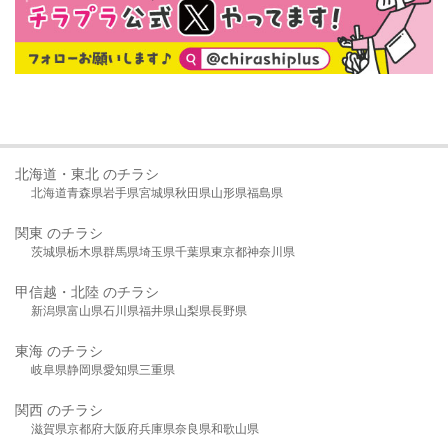
北海道・東北 のチラシ
北海道
青森県
岩手県
宮城県
秋田県
山形県
福島県
関東 のチラシ
茨城県
栃木県
群馬県
埼玉県
千葉県
東京都
神奈川県
甲信越・北陸 のチラシ
新潟県
富山県
石川県
福井県
山梨県
長野県
東海 のチラシ
岐阜県
静岡県
愛知県
三重県
関西 のチラシ
滋賀県
京都府
大阪府
兵庫県
奈良県
和歌山県