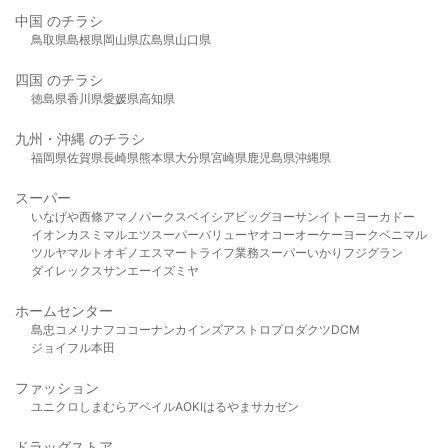
中国 のチラシ
鳥取県
島根県
岡山県
広島県
山口県
四国 のチラシ
徳島県
香川県
愛媛県
高知県
九州・沖縄 のチラシ
福岡県
佐賀県
長崎県
熊本県
大分県
宮崎県
鹿児島県
沖縄県
スーパー
いなげや
西條
アマノパークス
ベイシア
ビッグヨーサン
イトーヨーカドー
イオン
カスミ
マルエツ
スーパーバリュー
ヤオコー
オーケー
ヨークベニマル
ツルヤ
マルト
オギノ
エスマート
ライフ
業務スーパー
いかり
フジグラン
ダイレックス
サンエー
イズミヤ
ホームセンター
島忠
コメリ
ナフコ
コーナン
カインズ
アストロプロダクツ
DCM
ジョイフル本田
ファッション
ユニクロ
しまむら
アベイル
AOKI
はるやま
サカゼン
ドラッグストア