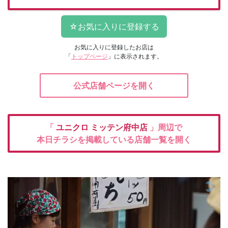
お気に入りに登録したお店は
「
トップページ
」に表示されます。
公式店舗ページを開く
「
ユニクロ
ミッテン府中店
」周辺で
本日チラシを掲載している店舗一覧を開く