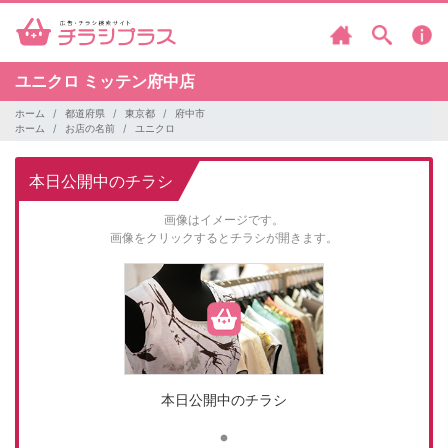
ユニクロ
ミッテン府中店
ホーム
都道府県
東京都
府中市
ホーム
お店の名前
ユニクロ
本日公開中のチラシ
画像はイメージです。
画像をクリックするとチラシが開きます。
本日公開中のチラシ