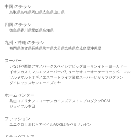
中国 のチラシ
鳥取県
島根県
岡山県
広島県
山口県
四国 のチラシ
徳島県
香川県
愛媛県
高知県
九州・沖縄 のチラシ
福岡県
佐賀県
長崎県
熊本県
大分県
宮崎県
鹿児島県
沖縄県
スーパー
いなげや
西條
アマノパークス
ベイシア
ビッグヨーサン
イトーヨーカドー
イオン
カスミ
マルエツ
スーパーバリュー
ヤオコー
オーケー
ヨークベニマル
ツルヤ
マルト
オギノ
エスマート
ライフ
業務スーパー
いかり
フジグラン
ダイレックス
サンエー
イズミヤ
ホームセンター
島忠
コメリ
ナフコ
コーナン
カインズ
アストロプロダクツ
DCM
ジョイフル本田
ファッション
ユニクロ
しまむら
アベイル
AOKI
はるやま
サカゼン
ドラッグストア