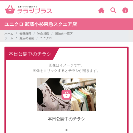
ユニクロ
武蔵小杉東急スクエア店
ホーム
都道府県
神奈川県
川崎市中原区
ホーム
お店の名前
ユニクロ
本日公開中のチラシ
画像はイメージです。
画像をクリックするとチラシが開きます。
本日公開中のチラシ