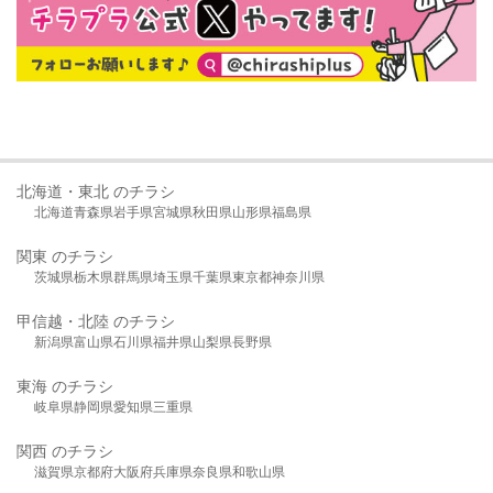
北海道・東北 のチラシ
北海道
青森県
岩手県
宮城県
秋田県
山形県
福島県
関東 のチラシ
茨城県
栃木県
群馬県
埼玉県
千葉県
東京都
神奈川県
甲信越・北陸 のチラシ
新潟県
富山県
石川県
福井県
山梨県
長野県
東海 のチラシ
岐阜県
静岡県
愛知県
三重県
関西 のチラシ
滋賀県
京都府
大阪府
兵庫県
奈良県
和歌山県