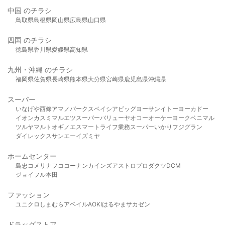
中国 のチラシ
鳥取県
島根県
岡山県
広島県
山口県
四国 のチラシ
徳島県
香川県
愛媛県
高知県
九州・沖縄 のチラシ
福岡県
佐賀県
長崎県
熊本県
大分県
宮崎県
鹿児島県
沖縄県
スーパー
いなげや
西條
アマノパークス
ベイシア
ビッグヨーサン
イトーヨーカドー
イオン
カスミ
マルエツ
スーパーバリュー
ヤオコー
オーケー
ヨークベニマル
ツルヤ
マルト
オギノ
エスマート
ライフ
業務スーパー
いかり
フジグラン
ダイレックス
サンエー
イズミヤ
ホームセンター
島忠
コメリ
ナフコ
コーナン
カインズ
アストロプロダクツ
DCM
ジョイフル本田
ファッション
ユニクロ
しまむら
アベイル
AOKI
はるやま
サカゼン
ドラッグストア