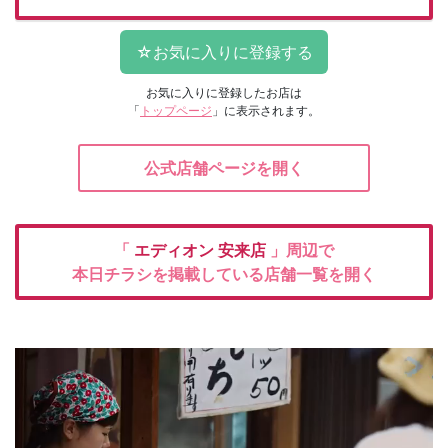
お気に入りに登録したお店は
「
トップページ
」に表示されます。
公式店舗ページを開く
「
エディオン
安来店
」周辺で
本日チラシを掲載している店舗一覧を開く