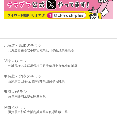
北海道・東北 のチラシ
北海道
青森県
岩手県
宮城県
秋田県
山形県
福島県
関東 のチラシ
茨城県
栃木県
群馬県
埼玉県
千葉県
東京都
神奈川県
甲信越・北陸 のチラシ
新潟県
富山県
石川県
福井県
山梨県
長野県
東海 のチラシ
岐阜県
静岡県
愛知県
三重県
関西 のチラシ
滋賀県
京都府
大阪府
兵庫県
奈良県
和歌山県