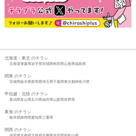
北海道・東北 のチラシ
北海道
青森県
岩手県
宮城県
秋田県
山形県
福島県
関東 のチラシ
茨城県
栃木県
群馬県
埼玉県
千葉県
東京都
神奈川県
甲信越・北陸 のチラシ
新潟県
富山県
石川県
福井県
山梨県
長野県
東海 のチラシ
岐阜県
静岡県
愛知県
三重県
関西 のチラシ
滋賀県
京都府
大阪府
兵庫県
奈良県
和歌山県