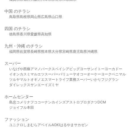
中国 のチラシ
鳥取県
島根県
岡山県
広島県
山口県
四国 のチラシ
徳島県
香川県
愛媛県
高知県
九州・沖縄 のチラシ
福岡県
佐賀県
長崎県
熊本県
大分県
宮崎県
鹿児島県
沖縄県
スーパー
いなげや
西條
アマノパークス
ベイシア
ビッグヨーサン
イトーヨーカドー
イオン
カスミ
マルエツ
スーパーバリュー
ヤオコー
オーケー
ヨークベニマル
ツルヤ
マルト
オギノ
エスマート
ライフ
業務スーパー
いかり
フジグラン
ダイレックス
サンエー
イズミヤ
ホームセンター
島忠
コメリ
ナフコ
コーナン
カインズ
アストロプロダクツ
DCM
ジョイフル本田
ファッション
ユニクロ
しまむら
アベイル
AOKI
はるやま
サカゼン