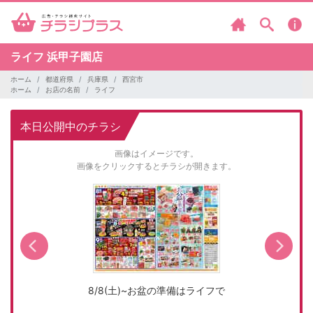
ライフ
浜甲子園店
ホーム
都道府県
兵庫県
西宮市
ホーム
お店の名前
ライフ
本日公開中のチラシ
画像はイメージです。
画像をクリックするとチラシが開きます。
8/8(土)~お盆の準備はライフで