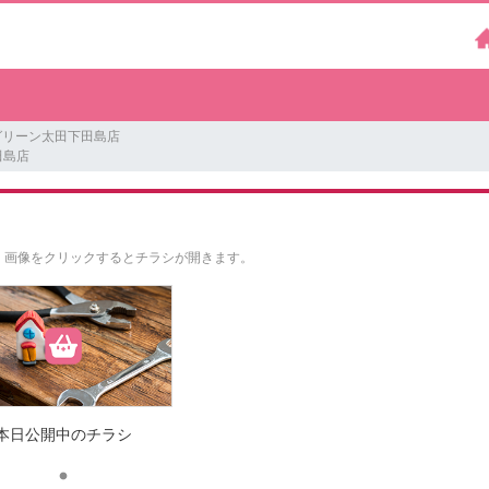
グリーン太田下田島店
田島店
。
画像をクリックするとチラシが開きます。
本日公開中のチラシ