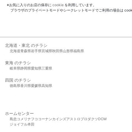
※お気に入りのお店の保存に
cookie
を利用しています。
ブラウザのプライベートモードやシークレットモードでご利用の場合は coo
北海道・東北 のチラシ
北海道
青森県
岩手県
宮城県
秋田県
山形県
福島県
東海 のチラシ
岐阜県
静岡県
愛知県
三重県
四国 のチラシ
徳島県
香川県
愛媛県
高知県
ホームセンター
島忠
コメリ
ナフコ
コーナン
カインズ
アストロプロダクツ
DCM
ジョイフル本田