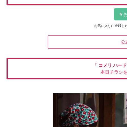
お気に入りに登録し
公
「
コメリ
ハード
本日チラシ