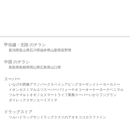
甲信越・北陸 のチラシ
新潟県
富山県
石川県
福井県
山梨県
長野県
中国 のチラシ
鳥取県
島根県
岡山県
広島県
山口県
スーパー
いなげや
西條
アマノパークス
ベイシア
ビッグヨーサン
イトーヨーカドー
イオン
カスミ
マルエツ
スーパーバリュー
ヤオコー
オーケー
ヨークベニマル
ツルヤ
マルト
オギノ
エスマート
ライフ
業務スーパー
いかり
フジグラン
ダイレックス
サンエー
イズミヤ
ドラッグストア
ツルハドラッグ
サンドラッグ
クスリのアオキ
ココカラファイン