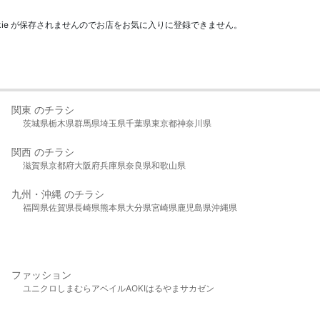
kie が保存されませんのでお店をお気に入りに登録できません。
関東 のチラシ
茨城県
栃木県
群馬県
埼玉県
千葉県
東京都
神奈川県
関西 のチラシ
滋賀県
京都府
大阪府
兵庫県
奈良県
和歌山県
九州・沖縄 のチラシ
福岡県
佐賀県
長崎県
熊本県
大分県
宮崎県
鹿児島県
沖縄県
ファッション
ユニクロ
しまむら
アベイル
AOKI
はるやま
サカゼン