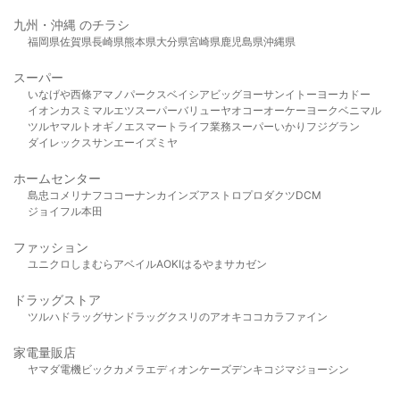
九州・沖縄 のチラシ
福岡県
佐賀県
長崎県
熊本県
大分県
宮崎県
鹿児島県
沖縄県
スーパー
いなげや
西條
アマノパークス
ベイシア
ビッグヨーサン
イトーヨーカドー
イオン
カスミ
マルエツ
スーパーバリュー
ヤオコー
オーケー
ヨークベニマル
ツルヤ
マルト
オギノ
エスマート
ライフ
業務スーパー
いかり
フジグラン
ダイレックス
サンエー
イズミヤ
ホームセンター
島忠
コメリ
ナフコ
コーナン
カインズ
アストロプロダクツ
DCM
ジョイフル本田
ファッション
ユニクロ
しまむら
アベイル
AOKI
はるやま
サカゼン
ドラッグストア
ツルハドラッグ
サンドラッグ
クスリのアオキ
ココカラファイン
家電量販店
ヤマダ電機
ビックカメラ
エディオン
ケーズデンキ
コジマ
ジョーシン