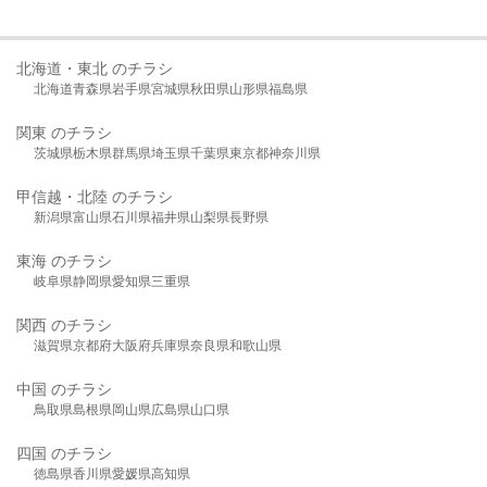
北海道・東北 のチラシ
北海道
青森県
岩手県
宮城県
秋田県
山形県
福島県
関東 のチラシ
茨城県
栃木県
群馬県
埼玉県
千葉県
東京都
神奈川県
甲信越・北陸 のチラシ
新潟県
富山県
石川県
福井県
山梨県
長野県
東海 のチラシ
岐阜県
静岡県
愛知県
三重県
関西 のチラシ
滋賀県
京都府
大阪府
兵庫県
奈良県
和歌山県
中国 のチラシ
鳥取県
島根県
岡山県
広島県
山口県
四国 のチラシ
徳島県
香川県
愛媛県
高知県