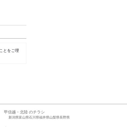
ことをご理
甲信越・北陸 のチラシ
新潟県
富山県
石川県
福井県
山梨県
長野県