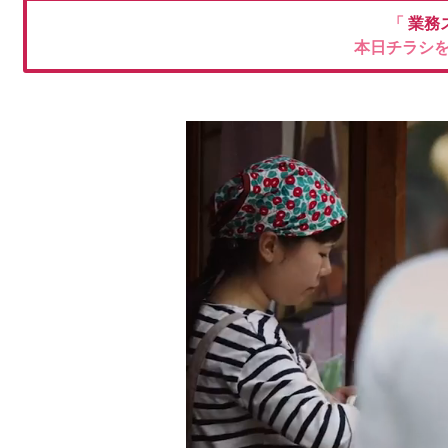
「
業務
本日チラシ