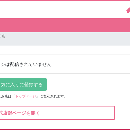
田店
ラシは配信されていません
たお店は
「
トップページ
」に表示されます。
式店舗ページを開く