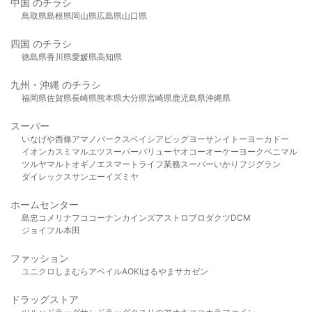
中国 のチラシ
鳥取県
島根県
岡山県
広島県
山口県
四国 のチラシ
徳島県
香川県
愛媛県
高知県
九州・沖縄 のチラシ
福岡県
佐賀県
長崎県
熊本県
大分県
宮崎県
鹿児島県
沖縄県
スーパー
いなげや
西條
アマノパークス
ベイシア
ビッグヨーサン
イトーヨーカドー
イオン
カスミ
マルエツ
スーパーバリュー
ヤオコー
オーケー
ヨークベニマル
ツルヤ
マルト
オギノ
エスマート
ライフ
業務スーパー
いかり
フジグラン
ダイレックス
サンエー
イズミヤ
ホームセンター
島忠
コメリ
ナフコ
コーナン
カインズ
アストロプロダクツ
DCM
ジョイフル本田
ファッション
ユニクロ
しまむら
アベイル
AOKI
はるやま
サカゼン
ドラッグストア