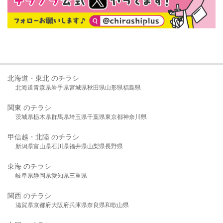
北海道・東北 のチラシ
北海道
青森県
岩手県
宮城県
秋田県
山形県
福島県
関東 のチラシ
茨城県
栃木県
群馬県
埼玉県
千葉県
東京都
神奈川県
甲信越・北陸 のチラシ
新潟県
富山県
石川県
福井県
山梨県
長野県
東海 のチラシ
岐阜県
静岡県
愛知県
三重県
関西 のチラシ
滋賀県
京都府
大阪府
兵庫県
奈良県
和歌山県