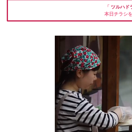
「
ツルハド
本日チラシ