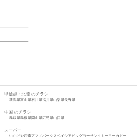
甲信越・北陸 のチラシ
新潟県
富山県
石川県
福井県
山梨県
長野県
中国 のチラシ
鳥取県
島根県
岡山県
広島県
山口県
スーパー
いなげや
西條
アマノパークス
ベイシア
ビッグヨーサン
イトーヨーカドー