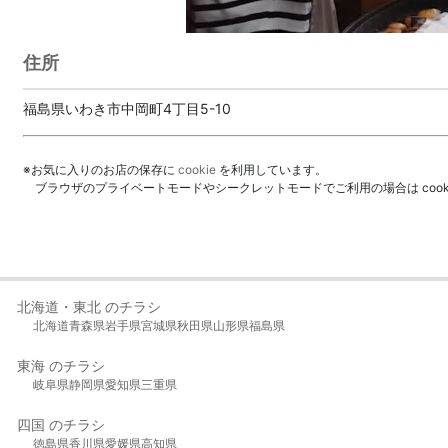
住所
福島県いわき市中岡町4丁目5-10
※お気に入りのお店の保存に
cookie
を利用しています。
ブラウザのプライベートモードやシークレットモードでご利用の場合は coo
北海道・東北 のチラシ
北海道
青森県
岩手県
宮城県
秋田県
山形県
福島県
東海 のチラシ
岐阜県
静岡県
愛知県
三重県
四国 のチラシ
徳島県
香川県
愛媛県
高知県