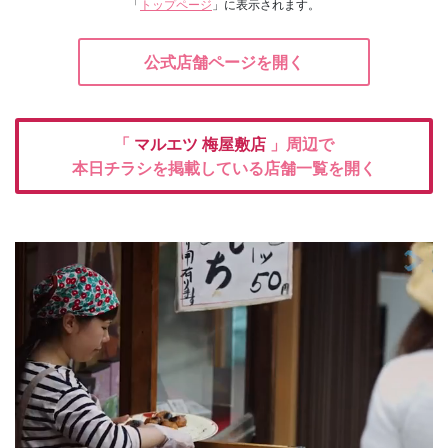
「
トップページ
」に表示されます。
公式店舗ページを開く
「
マルエツ
梅屋敷店
」周辺で
本日チラシを掲載している店舗一覧を開く