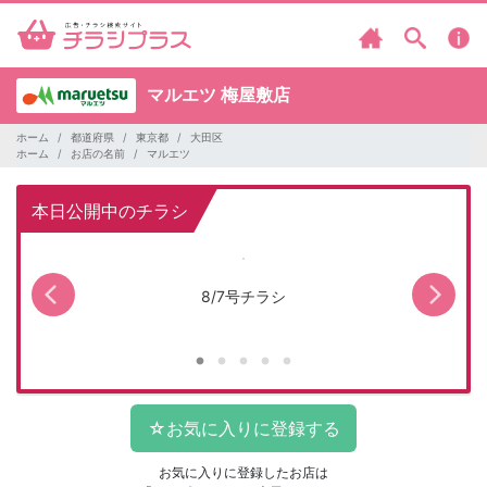
マルエツ
梅屋敷店
ホーム
都道府県
東京都
大田区
ホーム
お店の名前
マルエツ
本日公開中のチラシ
8/7号チラシ
お気に入りに登録したお店は