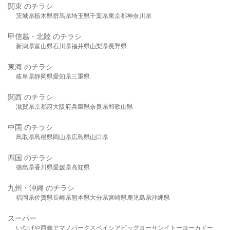
関東 のチラシ
茨城県
栃木県
群馬県
埼玉県
千葉県
東京都
神奈川県
甲信越・北陸 のチラシ
新潟県
富山県
石川県
福井県
山梨県
長野県
東海 のチラシ
岐阜県
静岡県
愛知県
三重県
関西 のチラシ
滋賀県
京都府
大阪府
兵庫県
奈良県
和歌山県
中国 のチラシ
鳥取県
島根県
岡山県
広島県
山口県
四国 のチラシ
徳島県
香川県
愛媛県
高知県
九州・沖縄 のチラシ
福岡県
佐賀県
長崎県
熊本県
大分県
宮崎県
鹿児島県
沖縄県
スーパー
いなげや
西條
アマノパークス
ベイシア
ビッグヨーサン
イトーヨーカドー