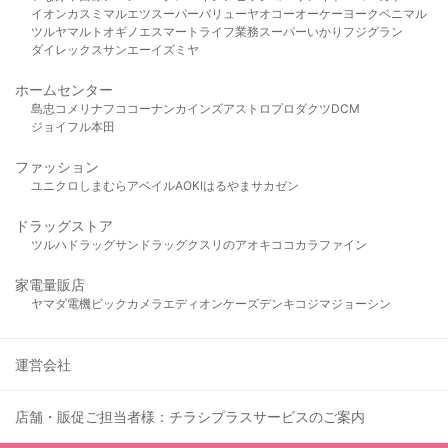
イオン
カスミ
マルエツ
スーパーバリュー
ヤオコー
オーケー
ヨークベニマル
ツルヤ
マルト
オギノ
エスマート
ライフ
業務スーパー
いかり
フジグラン
ダイレックス
サンエー
イズミヤ
ホームセンター
島忠
コメリ
ナフコ
コーナン
カインズ
アストロプロダクツ
DCM
ジョイフル本田
ファッション
ユニクロ
しまむら
アベイル
AOKI
はるやま
サカゼン
ドラッグストア
ツルハドラッグ
サンドラッグ
クスリのアオキ
ココカラファイン
家電量販店
ヤマダ電機
ビックカメラ
エディオン
ケーズデンキ
コジマ
ジョーシン
運営会社
店舗・販促ご担当者様：チラシプラスサービスのご案内