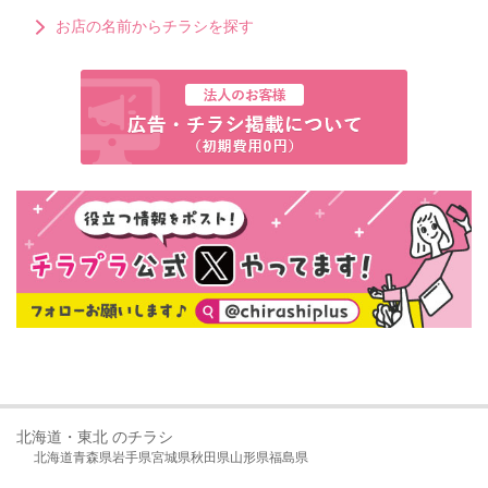
お店の名前からチラシを探す
北海道・東北 のチラシ
北海道
青森県
岩手県
宮城県
秋田県
山形県
福島県