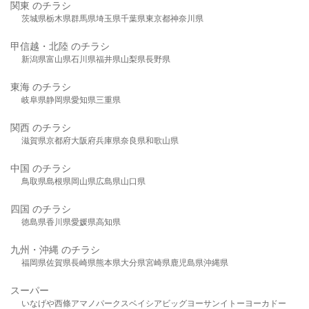
関東 のチラシ
茨城県
栃木県
群馬県
埼玉県
千葉県
東京都
神奈川県
甲信越・北陸 のチラシ
新潟県
富山県
石川県
福井県
山梨県
長野県
東海 のチラシ
岐阜県
静岡県
愛知県
三重県
関西 のチラシ
滋賀県
京都府
大阪府
兵庫県
奈良県
和歌山県
中国 のチラシ
鳥取県
島根県
岡山県
広島県
山口県
四国 のチラシ
徳島県
香川県
愛媛県
高知県
九州・沖縄 のチラシ
福岡県
佐賀県
長崎県
熊本県
大分県
宮崎県
鹿児島県
沖縄県
スーパー
いなげや
西條
アマノパークス
ベイシア
ビッグヨーサン
イトーヨーカドー