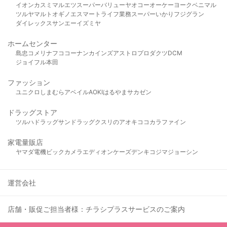
イオン
カスミ
マルエツ
スーパーバリュー
ヤオコー
オーケー
ヨークベニマル
ツルヤ
マルト
オギノ
エスマート
ライフ
業務スーパー
いかり
フジグラン
ダイレックス
サンエー
イズミヤ
ホームセンター
島忠
コメリ
ナフコ
コーナン
カインズ
アストロプロダクツ
DCM
ジョイフル本田
ファッション
ユニクロ
しまむら
アベイル
AOKI
はるやま
サカゼン
ドラッグストア
ツルハドラッグ
サンドラッグ
クスリのアオキ
ココカラファイン
家電量販店
ヤマダ電機
ビックカメラ
エディオン
ケーズデンキ
コジマ
ジョーシン
運営会社
店舗・販促ご担当者様：チラシプラスサービスのご案内