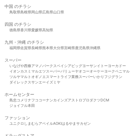
中国 のチラシ
鳥取県
島根県
岡山県
広島県
山口県
四国 のチラシ
徳島県
香川県
愛媛県
高知県
九州・沖縄 のチラシ
福岡県
佐賀県
長崎県
熊本県
大分県
宮崎県
鹿児島県
沖縄県
スーパー
いなげや
西條
アマノパークス
ベイシア
ビッグヨーサン
イトーヨーカドー
イオン
カスミ
マルエツ
スーパーバリュー
ヤオコー
オーケー
ヨークベニマル
ツルヤ
マルト
オギノ
エスマート
ライフ
業務スーパー
いかり
フジグラン
ダイレックス
サンエー
イズミヤ
ホームセンター
島忠
コメリ
ナフコ
コーナン
カインズ
アストロプロダクツ
DCM
ジョイフル本田
ファッション
ユニクロ
しまむら
アベイル
AOKI
はるやま
サカゼン
ドラッグストア