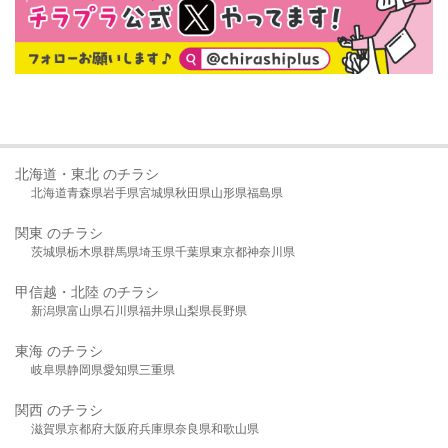
北海道・東北 のチラシ
北海道
青森県
岩手県
宮城県
秋田県
山形県
福島県
関東 のチラシ
茨城県
栃木県
群馬県
埼玉県
千葉県
東京都
神奈川県
甲信越・北陸 のチラシ
新潟県
富山県
石川県
福井県
山梨県
長野県
東海 のチラシ
岐阜県
静岡県
愛知県
三重県
関西 のチラシ
滋賀県
京都府
大阪府
兵庫県
奈良県
和歌山県