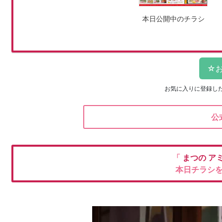
本日公開中のチラシ
お気に入りに登録し
公
「
まつの
ア
本日チラシ