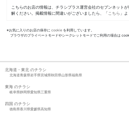
こちらのお店の情報は、チラシプラス運営会社のセブンネットが
解ください。掲載情報に間違いがございましたら、「
こちら
」よ
※お気に入りのお店の保存に
cookie
を利用しています。
ブラウザのプライベートモードやシークレットモードでご利用の場合は coo
北海道・東北 のチラシ
北海道
青森県
岩手県
宮城県
秋田県
山形県
福島県
東海 のチラシ
岐阜県
静岡県
愛知県
三重県
四国 のチラシ
徳島県
香川県
愛媛県
高知県