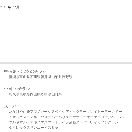
ことをご理
甲信越・北陸 のチラシ
新潟県
富山県
石川県
福井県
山梨県
長野県
中国 のチラシ
鳥取県
島根県
岡山県
広島県
山口県
スーパー
いなげや
西條
アマノパークス
ベイシア
ビッグヨーサン
イトーヨーカドー
イオン
カスミ
マルエツ
スーパーバリュー
ヤオコー
オーケー
ヨークベニマル
ツルヤ
マルト
オギノ
エスマート
ライフ
業務スーパー
いかり
フジグラン
ダイレックス
サンエー
イズミヤ