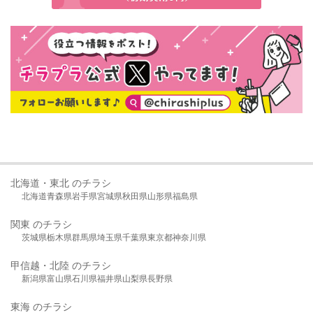
北海道・東北 のチラシ
北海道
青森県
岩手県
宮城県
秋田県
山形県
福島県
関東 のチラシ
茨城県
栃木県
群馬県
埼玉県
千葉県
東京都
神奈川県
甲信越・北陸 のチラシ
新潟県
富山県
石川県
福井県
山梨県
長野県
東海 のチラシ