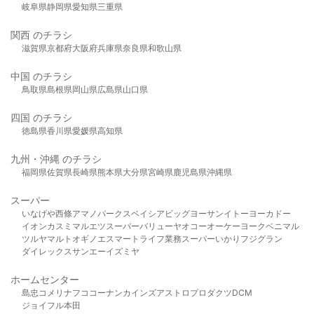
岐阜県
静岡県
愛知県
三重県
関西 のチラシ
滋賀県
京都府
大阪府
兵庫県
奈良県
和歌山県
中国 のチラシ
鳥取県
島根県
岡山県
広島県
山口県
四国 のチラシ
徳島県
香川県
愛媛県
高知県
九州・沖縄 のチラシ
福岡県
佐賀県
長崎県
熊本県
大分県
宮崎県
鹿児島県
沖縄県
スーパー
いなげや
西條
アマノパークス
ベイシア
ビッグヨーサン
イトーヨーカドー
イオン
カスミ
マルエツ
スーパーバリュー
ヤオコー
オーケー
ヨークベニマル
ツルヤ
マルト
オギノ
エスマート
ライフ
業務スーパー
いかり
フジグラン
ダイレックス
サンエー
イズミヤ
ホームセンター
島忠
コメリ
ナフコ
コーナン
カインズ
アストロプロダクツ
DCM
ジョイフル本田